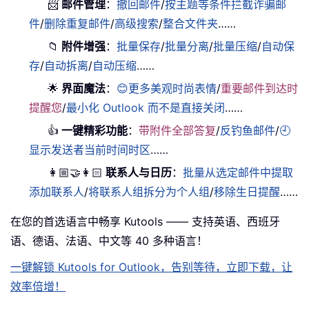
📨
邮件管理
：
撤回邮件
/
按主题等条件拦截诈骗邮
件
/
删除重复邮件
/
高级搜索
/
整合文件夹
……
📁
附件增强
：
批量保存
/
批量分离
/
批量压缩
/
自动保
存
/
自动拆离
/
自动压缩
……
🌟
界面魔法
：
😊更多美观时尚表情
/
重要邮件到达时
提醒您
/
最小化 Outlook 而不是直接关闭
……
👍
一键精彩功能
：
带附件全部答复
/
反钓鱼邮件
/
🕘
显示发送者当前时间时区
……
👩🏼‍🤝‍👩🏻
联系人与日历
：
批量从选定邮件中提取
添加联系人
/
将联系人组拆分为个人组
/
移除生日提醒
……
在您的首选语言中畅享 Kutools —— 支持英语、西班牙
语、德语、法语、中文等 40 多种语言！
一键解锁 Kutools for Outlook，告别等待，立即下载，让
效率倍增！