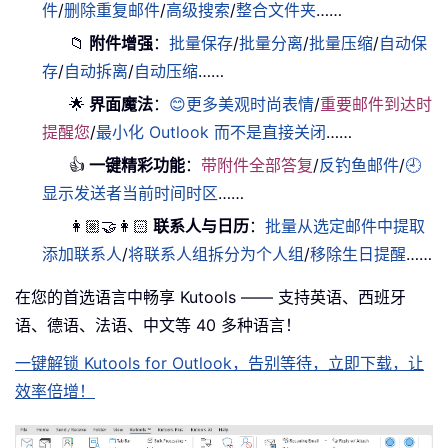
件
/
删除重复邮件
/
高级搜索
/
整合文件夹
……
📁
附件增强
：
批量保存
/
批量分离
/
批量压缩
/
自动保
存
/
自动拆离
/
自动压缩
……
🌟
界面魔法
：
😊更多美观时尚表情
/
重要邮件到达时
提醒您
/
最小化 Outlook 而不是直接关闭
……
👍
一键精彩功能
：
带附件全部答复
/
反钓鱼邮件
/
🕘
显示发送者当前时间时区
……
👩🏼‍🤝‍👩🏻
联系人与日历
：
批量从选定邮件中提取
添加联系人
/
将联系人组拆分为个人组
/
移除生日提醒
……
在您的首选语言中畅享 Kutools —— 支持英语、西班牙
语、德语、法语、中文等 40 多种语言！
一键解锁 Kutools for Outlook，告别等待，立即下载，让
效率倍增！