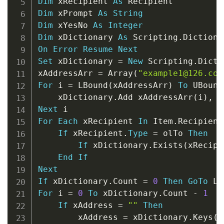
Dim
 xRecipient 
As
Dim
 xPrompt 
As
String
Dim
 xYesNo 
As
Integer
Dim
 xDictionary 
As
 Scripting
.
On
Error
Resume
Next
Set
 xDictionary 
=
New
 Scripting
.
Dicti
xAddressArr 
=
 Array
(
"example1@126.com
For
 i 
=
 LBound
(
xAddressArr
)
To
 UBound
    xDictionary
.
Add xAddressArr
(
i
)
,
T
Next
For
Each
 xRecipient 
In
 Item
.
Recipients
If
 xRecipient
.
Type
=
 olTo 
Then
If
 xDictionary
.
Exists
(
xRecipi
End
If
Next
If
 xDictionary
.
Count 
=
0
Then
GoTo
For
 i 
=
0
To
 xDictionary
.
Count 
-
1
If
 xAddress 
=
""
Then
        xAddress 
=
 xDictionary
.
Keys
(
i