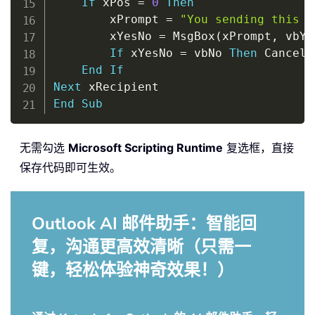
If
 xPos 
=
0
Then
        xPrompt 
=
"You sending this t
        xYesNo 
=
 MsgBox
(
xPrompt
,
 vbYe
If
 xYesNo 
=
 vbNo 
Then
 Cancel 
End
If
Next
End
Sub
无需勾选
Microsoft Scripting Runtime
复选框，直接
保存代码即可生效。
Outlook AI 邮件助手：智能回
复，沟通更高效清晰（只需一
键，轻松体验神奇效果！）