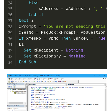
Else
        xAddress 
=
 xAddress 
+
"; "
&
 
End
If
Next
 i

xPrompt 
=
"You are not sending this t
xYesNo 
=
 MsgBox
(
xPrompt
,
 vbQuestion 
+
If
 xYesNo 
=
 vbNo 
Then
 Cancel 
=
True
L1
:
Set
 xRecipient 
=
Nothing
Set
 xDictionary 
=
Nothing
End
Sub