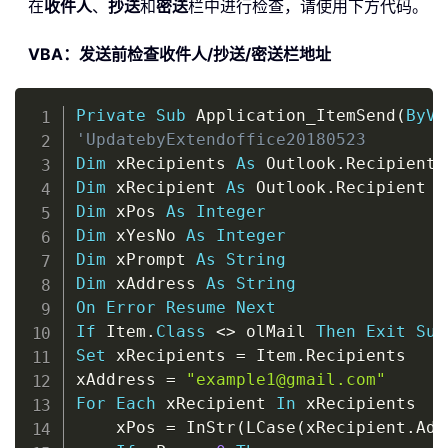
在
收件人
、
抄送
和
密送
栏中进行检查，请使用下方代码。
VBA：发送前检查收件人/抄送/密送栏地址
Copy
Private
Sub
 Application_ItemSend
(
ByVa
'UpdatebyExtendoffice20180523
Dim
 xRecipients 
As
 Outlook
.
Dim
 xRecipient 
As
 Outlook
.
Dim
 xPos 
As
Integer
Dim
 xYesNo 
As
Integer
Dim
 xPrompt 
As
String
Dim
 xAddress 
As
String
On
Error
Resume
Next
If
 Item
.
Class
<
>
 olMail 
Then
Exit
Sub
Set
 xRecipients 
=
 Item
.
Recipients

xAddress 
=
"example1@gmail.com"
For
Each
 xRecipient 
In
 xRecipients

    xPos 
=
 InStr
(
LCase
(
xRecipient
.
Add