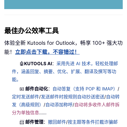
最佳办公效率工具
体验全新 Kutools for Outlook，畅享 100+ 强大功
能！
立即点击下载，不容错过！
🤖
KUTOOLS AI
：
采用先进 AI 技术，轻松处理邮
件，涵盖回复、摘要、优化、扩展、翻译及撰写等功
能。
📧
邮件自动化
：
自动答复（支持 POP 和 IMAP）
/
定时发送邮件
/
发送邮件时按规则自动抄送密送
/
自动转
发（高级规则）
/
自动添加称呼
/
自动将多收件人邮件拆
分为单独信息
……
📨
邮件管理
：
撤回邮件
/
按主题等条件拦截诈骗邮