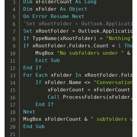
Dim
 xFolderCount 
As
Long
Dim
 xFolder 
As
Object
On
Error
Resume
Next
'Set xRootFolder = Outlook.Applicatio
Set
 xRootFolder 
=
 Outlook
.
Application
If
 TypeName
(
xRootFolder
)
=
"Nothing"
If
 xRootFolder
.
Folders
.
Count 
<
1
Then
    MsgBox 
"No subfolders under "
&
 C
Exit
Sub
End
If
For
Each
 xFolder 
In
 xRootFolder
.
Folde
If
 xFolder
.
Name 
<
>
"Conversation 
        xFolderCount 
=
 xFolderCount 
+
Call
 ProcessFolders
(
xFolder
,
 
End
If
Next
MsgBox xFolderCount 
&
" subfolders un
End
Sub