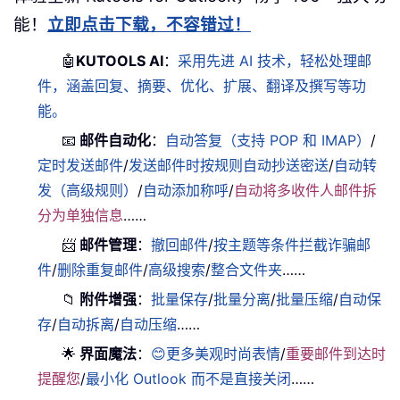
能！
立即点击下载，不容错过！
🤖
KUTOOLS AI
：
采用先进 AI 技术，轻松处理邮
件，涵盖回复、摘要、优化、扩展、翻译及撰写等功
能。
📧
邮件自动化
：
自动答复（支持 POP 和 IMAP）
/
定时发送邮件
/
发送邮件时按规则自动抄送密送
/
自动转
发（高级规则）
/
自动添加称呼
/
自动将多收件人邮件拆
分为单独信息
……
📨
邮件管理
：
撤回邮件
/
按主题等条件拦截诈骗邮
件
/
删除重复邮件
/
高级搜索
/
整合文件夹
……
📁
附件增强
：
批量保存
/
批量分离
/
批量压缩
/
自动保
存
/
自动拆离
/
自动压缩
……
🌟
界面魔法
：
😊更多美观时尚表情
/
重要邮件到达时
提醒您
/
最小化 Outlook 而不是直接关闭
……