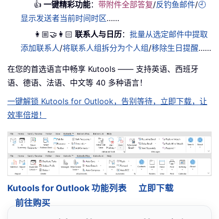
👍
一键精彩功能
：
带附件全部答复
/
反钓鱼邮件
/
🕘
显示发送者当前时间时区
……
👩🏼‍🤝‍👩🏻
联系人与日历
：
批量从选定邮件中提取
添加联系人
/
将联系人组拆分为个人组
/
移除生日提醒
……
在您的首选语言中畅享 Kutools —— 支持英语、西班牙
语、德语、法语、中文等 40 多种语言！
一键解锁 Kutools for Outlook，告别等待，立即下载，让
效率倍增！
Kutools for Outlook 功能列表
立即下载
前往购买