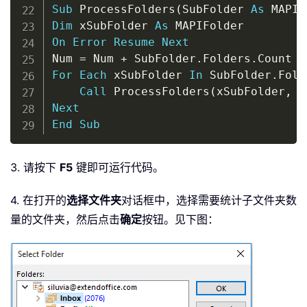
Sub
 ProcessFolders
(
SubFolder 
As
 MAPIF
Dim
 xSubFolder 
As
On
Error
Resume
Next
Num 
=
 Num 
+
 SubFolder
.
Folders
.
For
Each
 xSubFolder 
In
 SubFolder
.
Fold
Call
 ProcessFolders
(
xSubFolder
,
 N
Next
End
Sub
3. 请按下
F5
键即可运行代码。
4. 在打开的
选择文件夹
对话框中，选择需要统计子文件夹数
量的文件夹，然后点击
确定
按钮。见下图：