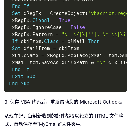
End
If
Set
 xRegEx 
=
 CreateObject
(
"vbscript.rege
 xRegEx
.
Global
=
True
 xRegEx
.
IgnoreCase 
=
False
 xRegEx
.
Pattern 
=
"\||\/|\|""|:|\*|\\|\?"
If
 objItem
.
Class
=
 olMail 
Then
Set
 xMailItem 
=
 objItem

 xFileName 
=
 xRegEx
.
Replace
(
xMailItem
.
Sub
 xMailItem
.
SaveAs xFilePath 
&
"\"
&
 xFile
End
If
Exit
Sub
End
Sub
3. 保存 VBA 代码后，重新启动您的 Microsoft Outlook。
从现在起，每封新收到的邮件都将以独立的 HTML 文件格
式，自动保存至“MyEmails”文件夹中。