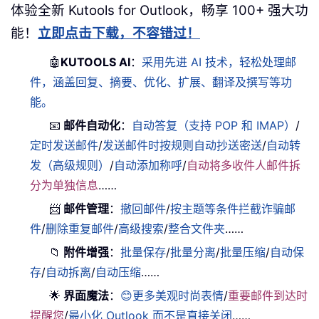
体验全新 Kutools for Outlook，畅享 100+ 强大功
能！
立即点击下载，不容错过！
🤖
KUTOOLS AI
：
采用先进 AI 技术，轻松处理邮
件，涵盖回复、摘要、优化、扩展、翻译及撰写等功
能。
📧
邮件自动化
：
自动答复（支持 POP 和 IMAP）
/
定时发送邮件
/
发送邮件时按规则自动抄送密送
/
自动转
发（高级规则）
/
自动添加称呼
/
自动将多收件人邮件拆
分为单独信息
……
📨
邮件管理
：
撤回邮件
/
按主题等条件拦截诈骗邮
件
/
删除重复邮件
/
高级搜索
/
整合文件夹
……
📁
附件增强
：
批量保存
/
批量分离
/
批量压缩
/
自动保
存
/
自动拆离
/
自动压缩
……
🌟
界面魔法
：
😊更多美观时尚表情
/
重要邮件到达时
提醒您
/
最小化 Outlook 而不是直接关闭
……