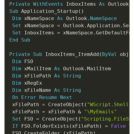
Copy
Private
WithEvents
 InboxItems 
As
 Outlook
.
Sub
 Application_Startup
(
)
Dim
 xNameSpace 
As
 Outlook
.
NameSpace
Set
 xNameSpace 
=
 Outlook
.
Application
.
Sess
Set
 InboxItems 
=
 xNameSpace
.
GetDefaultFo
End
Sub
Private
Sub
 InboxItems_ItemAdd
(
ByVal
 objI
Dim
 FSO

Dim
 xMailItem 
As
 Outlook
.
MailItem

Dim
 xFilePath 
As
String
Dim
 xRegEx

Dim
 xFileName 
As
String
On
Error
Resume
Next
 xFilePath 
=
 CreateObject
(
"WScript.Shell"
 xFilePath 
=
 xFilePath 
&
"\MyEmails"
Set
 FSO 
=
 CreateObject
(
"Scripting.FileSy
If
 FSO
.
FolderExists
(
xFilePath
)
=
False
T
 FSO
.
CreateFolder 
(
xFilePath
)