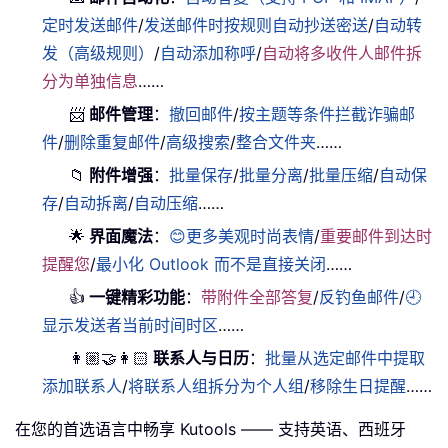
定时发送邮件
/
发送邮件时按规则自动抄送密送
/
自动转
发（高级规则）
/
自动添加称呼
/
自动将多收件人邮件拆
分为单独信息
……
📨
邮件管理
：
撤回邮件
/
按主题等条件拦截诈骗邮
件
/
删除重复邮件
/
高级搜索
/
整合文件夹
……
📁
附件增强
：
批量保存
/
批量分离
/
批量压缩
/
自动保
存
/
自动拆离
/
自动压缩
……
🌟
界面魔法
：
😊更多美观时尚表情
/
重要邮件到达时
提醒您
/
最小化 Outlook 而不是直接关闭
……
👍
一键精彩功能
：
带附件全部答复
/
反钓鱼邮件
/
🕘
显示发送者当前时间时区
……
👩🏼‍🤝‍👩🏻
联系人与日历
：
批量从选定邮件中提取
添加联系人
/
将联系人组拆分为个人组
/
移除生日提醒
……
在您的首选语言中畅享 Kutools —— 支持英语、西班牙