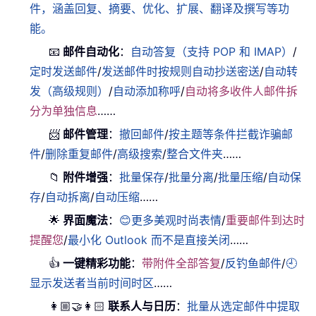
件，涵盖回复、摘要、优化、扩展、翻译及撰写等功
能。
📧
邮件自动化
：
自动答复（支持 POP 和 IMAP）
/
定时发送邮件
/
发送邮件时按规则自动抄送密送
/
自动转
发（高级规则）
/
自动添加称呼
/
自动将多收件人邮件拆
分为单独信息
……
📨
邮件管理
：
撤回邮件
/
按主题等条件拦截诈骗邮
件
/
删除重复邮件
/
高级搜索
/
整合文件夹
……
📁
附件增强
：
批量保存
/
批量分离
/
批量压缩
/
自动保
存
/
自动拆离
/
自动压缩
……
🌟
界面魔法
：
😊更多美观时尚表情
/
重要邮件到达时
提醒您
/
最小化 Outlook 而不是直接关闭
……
👍
一键精彩功能
：
带附件全部答复
/
反钓鱼邮件
/
🕘
显示发送者当前时间时区
……
👩🏼‍🤝‍👩🏻
联系人与日历
：
批量从选定邮件中提取