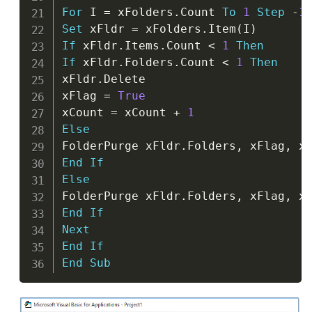
For
 I 
=
 xFolders
.
Count 
To
1
Step
-
1
Set
 xFldr 
=
 xFolders
.
Item
(
I
)
If
 xFldr
.
Items
.
Count 
<
1
Then
If
 xFldr
.
Folders
.
Count 
<
1
Then
xFldr
.
Delete

xFlag 
=
True
xCount 
=
 xCount 
+
1
Else
FolderPurge xFldr
.
Folders
,
 xFlag
,
End
If
Else
FolderPurge xFldr
.
Folders
,
 xFlag
,
End
If
Next
End
If
End
Sub