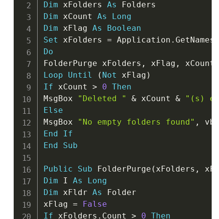
Dim
 xFolders 
As
Dim
 xCount 
As
Long
Dim
 xFlag 
As
Boolean
Set
 xFolders 
=
 Application
.
GetNames
Do
FolderPurge xFolders
,
 xFlag
,
Loop
Until
(
Not
 xFlag
)
If
 xCount 
>
0
Then
MsgBox 
"Deleted "
&
 xCount 
&
"(s) e
Else
MsgBox 
"No empty folders found"
,
 vb
End
If
End
Sub
Public
Sub
 FolderPurge
(
xFolders
,
 xF
Dim
 I 
As
Long
Dim
 xFldr 
As
 Folder

xFlag 
=
False
If
 xFolders
.
Count 
>
0
Then