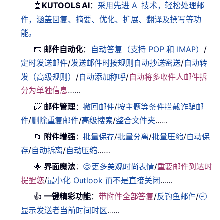
🤖
KUTOOLS AI
：
采用先进 AI 技术，轻松处理邮
件，涵盖回复、摘要、优化、扩展、翻译及撰写等功
能。
📧
邮件自动化
：
自动答复（支持 POP 和 IMAP）
/
定时发送邮件
/
发送邮件时按规则自动抄送密送
/
自动转
发（高级规则）
/
自动添加称呼
/
自动将多收件人邮件拆
分为单独信息
……
📨
邮件管理
：
撤回邮件
/
按主题等条件拦截诈骗邮
件
/
删除重复邮件
/
高级搜索
/
整合文件夹
……
📁
附件增强
：
批量保存
/
批量分离
/
批量压缩
/
自动保
存
/
自动拆离
/
自动压缩
……
🌟
界面魔法
：
😊更多美观时尚表情
/
重要邮件到达时
提醒您
/
最小化 Outlook 而不是直接关闭
……
👍
一键精彩功能
：
带附件全部答复
/
反钓鱼邮件
/
🕘
显示发送者当前时间时区
……