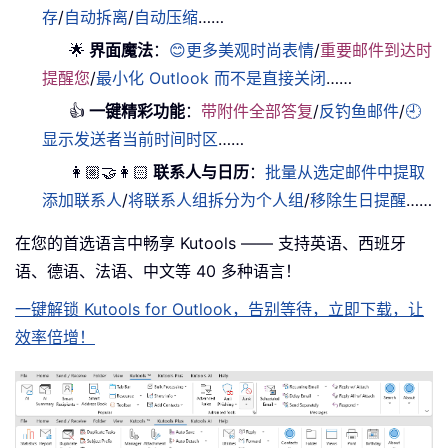
存
/
自动拆离
/
自动压缩
……
🌟
界面魔法
：
😊更多美观时尚表情
/
重要邮件到达时
提醒您
/
最小化 Outlook 而不是直接关闭
……
👍
一键精彩功能
：
带附件全部答复
/
反钓鱼邮件
/
🕘
显示发送者当前时间时区
……
👩🏼‍🤝‍👩🏻
联系人与日历
：
批量从选定邮件中提取
添加联系人
/
将联系人组拆分为个人组
/
移除生日提醒
……
在您的首选语言中畅享 Kutools —— 支持英语、西班牙
语、德语、法语、中文等 40 多种语言！
一键解锁 Kutools for Outlook，告别等待，立即下载，让
效率倍增！