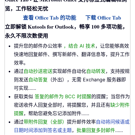
览，工作轻松无忧
查看 Office Tab 的功能
下载 Office Tab
立即解锁 Kutools for Outlook，畅享 100 多项功能，
永久不限次数使用
提升您的邮件办公效率
，结合 AI 技术
，让您能够高效
快速地回复邮件、撰写新邮件、翻译信息等，提升工作
效率。
通过
自动抄送密送
实现邮件自动化
自动转发
，支持按规
则发送
自动答复
（外出），无需 Exchange 服务器即
可实现……
获取类似
答复的邮件为 BCC 时提醒
的提醒；当您作为
密送收件人回复全部时，将提醒您，并且还有
缺少附件
提醒
，帮助您避免忘记添加附件……
通过
带附件回复（全部）
提升邮件效率
自动将问候语或
日期时间添加到签名或主题
，
批量回复多封邮件
……