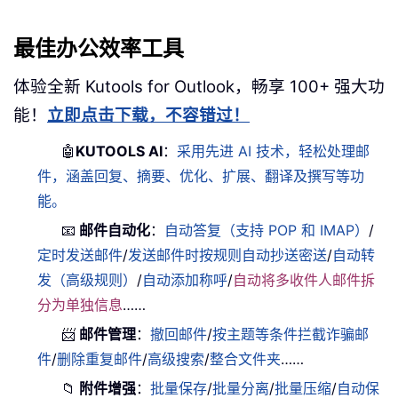
最佳办公效率工具
体验全新 Kutools for Outlook，畅享 100+ 强大功
能！
立即点击下载，不容错过！
🤖
KUTOOLS AI
：
采用先进 AI 技术，轻松处理邮
件，涵盖回复、摘要、优化、扩展、翻译及撰写等功
能。
📧
邮件自动化
：
自动答复（支持 POP 和 IMAP）
/
定时发送邮件
/
发送邮件时按规则自动抄送密送
/
自动转
发（高级规则）
/
自动添加称呼
/
自动将多收件人邮件拆
分为单独信息
……
📨
邮件管理
：
撤回邮件
/
按主题等条件拦截诈骗邮
件
/
删除重复邮件
/
高级搜索
/
整合文件夹
……
📁
附件增强
：
批量保存
/
批量分离
/
批量压缩
/
自动保