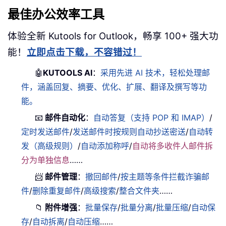
最佳办公效率工具
体验全新 Kutools for Outlook，畅享 100+ 强大功
能！
立即点击下载，不容错过！
🤖
KUTOOLS AI
：
采用先进 AI 技术，轻松处理邮
件，涵盖回复、摘要、优化、扩展、翻译及撰写等功
能。
📧
邮件自动化
：
自动答复（支持 POP 和 IMAP）
/
定时发送邮件
/
发送邮件时按规则自动抄送密送
/
自动转
发（高级规则）
/
自动添加称呼
/
自动将多收件人邮件拆
分为单独信息
……
📨
邮件管理
：
撤回邮件
/
按主题等条件拦截诈骗邮
件
/
删除重复邮件
/
高级搜索
/
整合文件夹
……
📁
附件增强
：
批量保存
/
批量分离
/
批量压缩
/
自动保
存
/
自动拆离
/
自动压缩
……