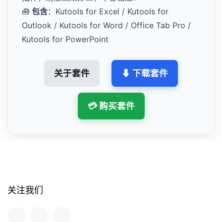
🧰
包含
：Kutools for Excel / Kutools for
Outlook / Kutools for Word / Office Tab Pro /
Kutools for PowerPoint
关于套件
⬇ 下载套件
💳 购买套件
关注我们