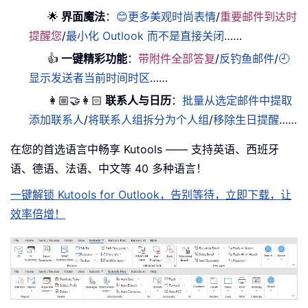
🌟
界面魔法
：
😊更多美观时尚表情
/
重要邮件到达时
提醒您
/
最小化 Outlook 而不是直接关闭
……
👍
一键精彩功能
：
带附件全部答复
/
反钓鱼邮件
/
🕘
显示发送者当前时间时区
……
👩🏼‍🤝‍👩🏻
联系人与日历
：
批量从选定邮件中提取
添加联系人
/
将联系人组拆分为个人组
/
移除生日提醒
……
在您的首选语言中畅享 Kutools —— 支持英语、西班牙
语、德语、法语、中文等 40 多种语言！
一键解锁 Kutools for Outlook，告别等待，立即下载，让
效率倍增！