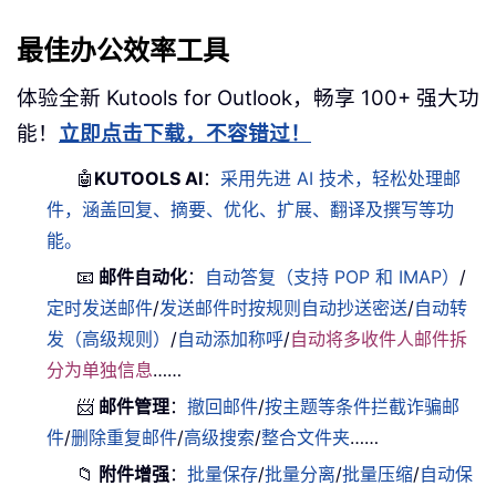
最佳办公效率工具
体验全新 Kutools for Outlook，畅享 100+ 强大功
能！
立即点击下载，不容错过！
🤖
KUTOOLS AI
：
采用先进 AI 技术，轻松处理邮
件，涵盖回复、摘要、优化、扩展、翻译及撰写等功
能。
📧
邮件自动化
：
自动答复（支持 POP 和 IMAP）
/
定时发送邮件
/
发送邮件时按规则自动抄送密送
/
自动转
发（高级规则）
/
自动添加称呼
/
自动将多收件人邮件拆
分为单独信息
……
📨
邮件管理
：
撤回邮件
/
按主题等条件拦截诈骗邮
件
/
删除重复邮件
/
高级搜索
/
整合文件夹
……
📁
附件增强
：
批量保存
/
批量分离
/
批量压缩
/
自动保