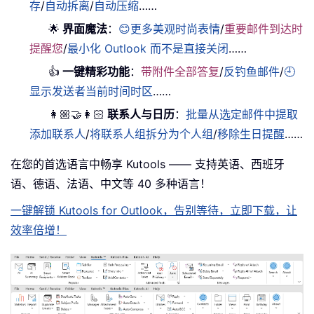
存
/
自动拆离
/
自动压缩
……
🌟
界面魔法
：
😊更多美观时尚表情
/
重要邮件到达时
提醒您
/
最小化 Outlook 而不是直接关闭
……
👍
一键精彩功能
：
带附件全部答复
/
反钓鱼邮件
/
🕘
显示发送者当前时间时区
……
👩🏼‍🤝‍👩🏻
联系人与日历
：
批量从选定邮件中提取
添加联系人
/
将联系人组拆分为个人组
/
移除生日提醒
……
在您的首选语言中畅享 Kutools —— 支持英语、西班牙
语、德语、法语、中文等 40 多种语言！
一键解锁 Kutools for Outlook，告别等待，立即下载，让
效率倍增！