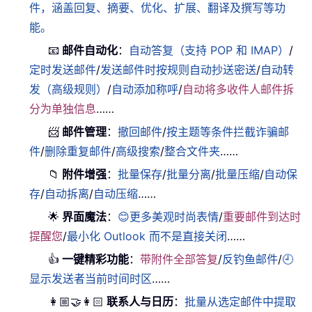
件，涵盖回复、摘要、优化、扩展、翻译及撰写等功
能。
📧
邮件自动化
：
自动答复（支持 POP 和 IMAP）
/
定时发送邮件
/
发送邮件时按规则自动抄送密送
/
自动转
发（高级规则）
/
自动添加称呼
/
自动将多收件人邮件拆
分为单独信息
……
📨
邮件管理
：
撤回邮件
/
按主题等条件拦截诈骗邮
件
/
删除重复邮件
/
高级搜索
/
整合文件夹
……
📁
附件增强
：
批量保存
/
批量分离
/
批量压缩
/
自动保
存
/
自动拆离
/
自动压缩
……
🌟
界面魔法
：
😊更多美观时尚表情
/
重要邮件到达时
提醒您
/
最小化 Outlook 而不是直接关闭
……
👍
一键精彩功能
：
带附件全部答复
/
反钓鱼邮件
/
🕘
显示发送者当前时间时区
……
👩🏼‍🤝‍👩🏻
联系人与日历
：
批量从选定邮件中提取