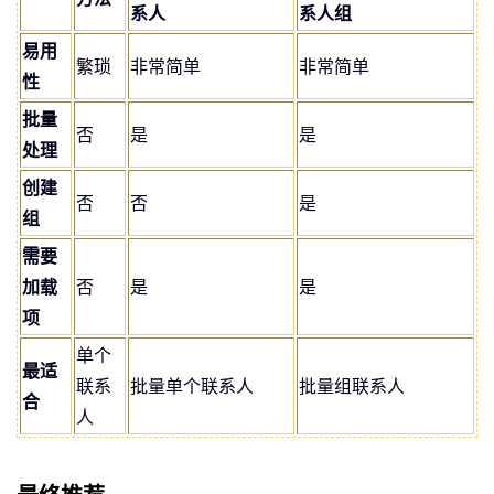
系人
系人组
易用
繁琐
非常简单
非常简单
性
批量
否
是
是
处理
创建
否
否
是
组
需要
加载
否
是
是
项
单个
最适
联系
批量单个联系人
批量组联系人
合
人