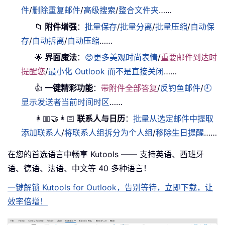
件
/
删除重复邮件
/
高级搜索
/
整合文件夹
……
📁
附件增强
：
批量保存
/
批量分离
/
批量压缩
/
自动保
存
/
自动拆离
/
自动压缩
……
🌟
界面魔法
：
😊更多美观时尚表情
/
重要邮件到达时
提醒您
/
最小化 Outlook 而不是直接关闭
……
👍
一键精彩功能
：
带附件全部答复
/
反钓鱼邮件
/
🕘
显示发送者当前时间时区
……
👩🏼‍🤝‍👩🏻
联系人与日历
：
批量从选定邮件中提取
添加联系人
/
将联系人组拆分为个人组
/
移除生日提醒
……
在您的首选语言中畅享 Kutools —— 支持英语、西班牙
语、德语、法语、中文等 40 多种语言！
一键解锁 Kutools for Outlook，告别等待，立即下载，让
效率倍增！