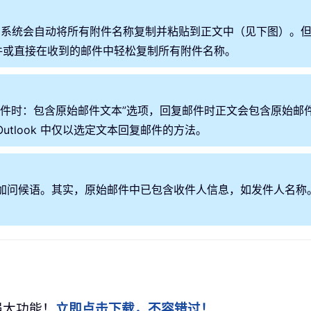
格式）时，系统会自动将所有附件名称复制并粘贴到正文中（见下图）。
件或直接在收到的邮件中轻松复制所有附件名称。
当回复邮件时：包含原始邮件文本”选项，回复邮件时正文会包含原
tlook 中仅以选定文本回复邮件的方法。
手动添加问候语。其实，原始邮件中已包含收件人信息，如发件人名
+ 强大功能！
立即点击下载，不容错过！