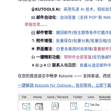
🤖
KUTOOLS AI
：
采用先进 AI 技术，轻
📧
邮件自动化
：
自动答复（支持 POP 和 IM
单独信息
……
📨
邮件管理
：
撤回邮件
/
按主题等条件拦截诈
📁
附件增强
：
批量保存
/
批量分离
/
批量压缩
/
🌟
界面魔法
：
😊更多美观时尚表情
/
重要邮件
👍
一键精彩功能
：
带附件全部答复
/
反钓鱼邮
👩🏼‍🤝‍👩🏻
联系人与日历
：
批量从选定邮件
在您的首选语言中畅享 Kutools —— 支持英语、
一键解锁 Kutools for Outlook，告别等待，立