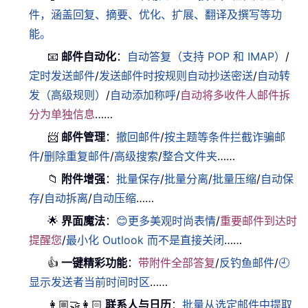
件，涵盖回复、摘要、优化、扩展、翻译及撰写等功
能。
📧
邮件自动化
：
自动答复（支持 POP 和 IMAP）
/
定时发送邮件
/
发送邮件时按规则自动抄送密送
/
自动转
发（高级规则）
/
自动添加称呼
/
自动将多收件人邮件拆
分为单独信息
……
📨
邮件管理
：
撤回邮件
/
按主题等条件拦截诈骗邮
件
/
删除重复邮件
/
高级搜索
/
整合文件夹
……
📁
附件增强
：
批量保存
/
批量分离
/
批量压缩
/
自动保
存
/
自动拆离
/
自动压缩
……
🌟
界面魔法
：
😊更多美观时尚表情
/
重要邮件到达时
提醒您
/
最小化 Outlook 而不是直接关闭
……
👍
一键精彩功能
：
带附件全部答复
/
反钓鱼邮件
/
🕘
显示发送者当前时间时区
……
👩🏼‍🤝‍👩🏻
联系人与日历
：
批量从选定邮件中提取