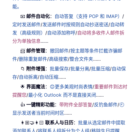
能。
📧
邮件自动化
：
自动答复（支持 POP 和 IMAP）
/
定时发送邮件
/
发送邮件时按规则自动抄送密送
/
自动转
发（高级规则）
/
自动添加称呼
/
自动将多收件人邮件拆
分为单独信息
……
📨
邮件管理
：
撤回邮件
/
按主题等条件拦截诈骗邮
件
/
删除重复邮件
/
高级搜索
/
整合文件夹
……
📁
附件增强
：
批量保存
/
批量分离
/
批量压缩
/
自动保
存
/
自动拆离
/
自动压缩
……
🌟
界面魔法
：
😊更多美观时尚表情
/
重要邮件到达时
提醒您
/
最小化 Outlook 而不是直接关闭
……
👍
一键精彩功能
：
带附件全部答复
/
反钓鱼邮件
/
🕘
显示发送者当前时间时区
……
👩🏼‍🤝‍👩🏻
联系人与日历
：
批量从选定邮件中提取
添加联系人
/
将联系人组拆分为个人组
/
移除生日提醒
……