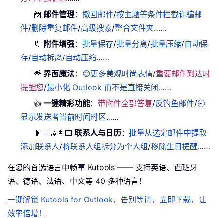
📨
邮件管理
：
撤回邮件
/
按主题等条件拦截诈骗邮
件
/
删除重复邮件
/
高级搜索
/
整合文件夹
……
📁
附件增强
：
批量保存
/
批量分离
/
批量压缩
/
自动保
存
/
自动拆离
/
自动压缩
……
🌟
界面魔法
：
😊更多美观时尚表情
/
重要邮件到达时
提醒您
/
最小化 Outlook 而不是直接关闭
……
👍
一键精彩功能
：
带附件全部答复
/
反钓鱼邮件
/
🕘
显示发送者当前时间时区
……
👩🏼‍🤝‍👩🏻
联系人与日历
：
批量从选定邮件中提取
添加联系人
/
将联系人组拆分为个人组
/
移除生日提醒
……
在您的首选语言中畅享 Kutools —— 支持英语、西班牙
语、德语、法语、中文等 40 多种语言！
一键解锁 Kutools for Outlook，告别等待，立即下载，让
效率倍增！