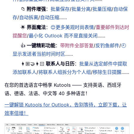
📁
附件增强
：
批量保存
/
批量分离
/
批量压缩
/
自动保
存
/
自动拆离
/
自动压缩
……
🌟
界面魔法
：
😊更多美观时尚表情
/
重要邮件到达时
提醒您
/
最小化 Outlook 而不是直接关闭
……
👍
一键精彩功能
：
带附件全部答复
/
反钓鱼邮件
/
🕘
显示发送者当前时间时区
……
👩🏼‍🤝‍👩🏻
联系人与日历
：
批量从选定邮件中提取
添加联系人
/
将联系人组拆分为个人组
/
移除生日提醒
……
在您的首选语言中畅享 Kutools —— 支持英语、西班牙
语、德语、法语、中文等 40 多种语言！
一键解锁 Kutools for Outlook，告别等待，立即下载，让
效率倍增！