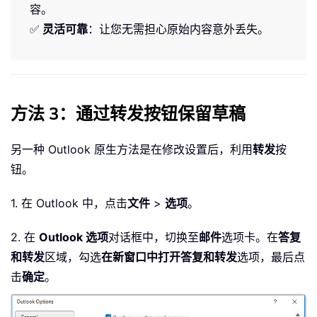
容。
✅
灵活可靠
：让您无需担心原始内容意外丢失。
方法 3：通过转发按钮保留草稿
另一种 Outlook 原生方法是在修改设置后，利用
转发
按
钮。
1. 在 Outlook 中，点击
文件
>
选项
。
2. 在
Outlook 选项
对话框中，切换至
邮件
选项卡。在
答复
和转发
区域，勾选
在新窗口中打开答复和转发
选项，最后点
击
确定
。