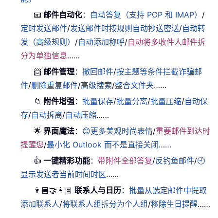
📧
邮件自动化
：
自动答复（支持 POP 和 IMAP）
/
定时发送邮件
/
发送邮件时按规则自动抄送密送
/
自动转
发（高级规则）
/
自动添加称呼
/
自动将多收件人邮件拆
分为单独信息
……
📨
邮件管理
：
撤回邮件
/
按主题等条件拦截诈骗邮
件
/
删除重复邮件
/
高级搜索
/
整合文件夹
……
📁
附件增强
：
批量保存
/
批量分离
/
批量压缩
/
自动保
存
/
自动拆离
/
自动压缩
……
🌟
界面魔法
：
😊更多美观时尚表情
/
重要邮件到达时
提醒您
/
最小化 Outlook 而不是直接关闭
……
👍
一键精彩功能
：
带附件全部答复
/
反钓鱼邮件
/
🕘
显示发送者当前时间时区
……
👩🏼‍🤝‍👩🏻
联系人与日历
：
批量从选定邮件中提取
添加联系人
/
将联系人组拆分为个人组
/
移除生日提醒
……