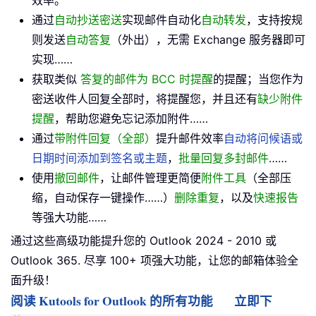
效率。
通过
自动抄送密送
实现邮件自动化
自动转发
，支持按规
则发送
自动答复
（外出），无需 Exchange 服务器即可
实现……
获取类似
答复的邮件为 BCC 时提醒
的提醒；当您作为
密送收件人回复全部时，将提醒您，并且还有
缺少附件
提醒
，帮助您避免忘记添加附件……
通过
带附件回复（全部）
提升邮件效率
自动将问候语或
日期时间添加到签名或主题
，
批量回复多封邮件
……
使用
撤回邮件
，让邮件管理更简便
附件工具
（全部压
缩，自动保存一键操作……）
删除重复
，以及
快速报告
等强大功能……
通过这些高级功能提升您的 Outlook 2024 - 2010 或
Outlook 365. 尽享 100+ 项强大功能，让您的邮箱体验全
面升级！
阅读 Kutools for Outlook 的所有功能
立即下