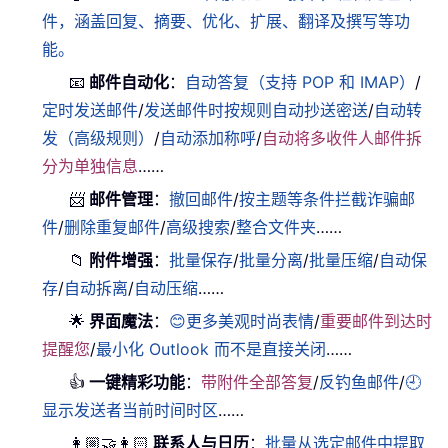
件，涵盖回复、摘要、优化、扩展、翻译及撰写等功
能。
📧
邮件自动化
：
自动答复（支持 POP 和 IMAP）
/
定时发送邮件
/
发送邮件时按规则自动抄送密送
/
自动转
发（高级规则）
/
自动添加称呼
/
自动将多收件人邮件拆
分为单独信息
……
📨
邮件管理
：
撤回邮件
/
按主题等条件拦截诈骗邮
件
/
删除重复邮件
/
高级搜索
/
整合文件夹
……
📁
附件增强
：
批量保存
/
批量分离
/
批量压缩
/
自动保
存
/
自动拆离
/
自动压缩
……
🌟
界面魔法
：
😊更多美观时尚表情
/
重要邮件到达时
提醒您
/
最小化 Outlook 而不是直接关闭
……
👍
一键精彩功能
：
带附件全部答复
/
反钓鱼邮件
/
🕘
显示发送者当前时间时区
……
👩🏼‍🤝‍👩🏻
联系人与日历
：
批量从选定邮件中提取