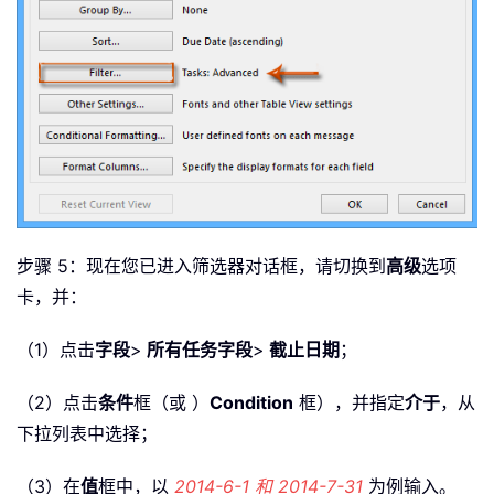
步骤 5：现在您已进入筛选器对话框，请切换到
高级
选项
卡，并：
（1）点击
字段
>
所有任务字段
>
截止日期
；
（2）点击
条件
框（或 ）
Condition
框），并指定
介于
，从
下拉列表中选择；
（3）在
值
框中，以
2014-6-1 和 2014-7-31
为例输入。