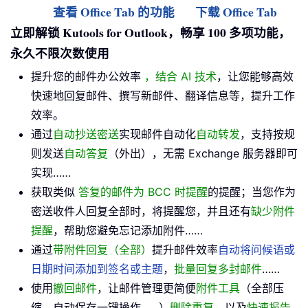
查看 Office Tab 的功能
下载 Office Tab
立即解锁 Kutools for Outlook，畅享 100 多项功能，
永久不限次数使用
提升您的邮件办公效率
，结合 AI 技术
，让您能够高效
快速地回复邮件、撰写新邮件、翻译信息等，提升工作
效率。
通过
自动抄送密送
实现邮件自动化
自动转发
，支持按规
则发送
自动答复
（外出），无需 Exchange 服务器即可
实现……
获取类似
答复的邮件为 BCC 时提醒
的提醒；当您作为
密送收件人回复全部时，将提醒您，并且还有
缺少附件
提醒
，帮助您避免忘记添加附件……
通过
带附件回复（全部）
提升邮件效率
自动将问候语或
日期时间添加到签名或主题
，
批量回复多封邮件
……
使用
撤回邮件
，让邮件管理更简便
附件工具
（全部压
缩，自动保存一键操作……）
删除重复
，以及
快速报告