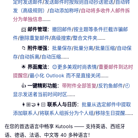
定时发送邮件
/
发送邮件时按规则自动抄送密送
/
自动转
发（高级规则）
/
自动添加称呼
/
自动将多收件人邮件拆
分为单独信息
……
📨
邮件管理
：
撤回邮件
/
按主题等条件拦截诈骗邮
件
/
删除重复邮件
/
高级搜索
/
整合文件夹
……
📁
附件增强
：
批量保存
/
批量分离
/
批量压缩
/
自动保
存
/
自动拆离
/
自动压缩
……
🌟
界面魔法
：
😊更多美观时尚表情
/
重要邮件到达时
提醒您
/
最小化 Outlook 而不是直接关闭
……
👍
一键精彩功能
：
带附件全部答复
/
反钓鱼邮件
/
🕘
显示发送者当前时间时区
……
👩🏼‍🤝‍👩🏻
联系人与日历
：
批量从选定邮件中提取
添加联系人
/
将联系人组拆分为个人组
/
移除生日提醒
……
在您的首选语言中畅享 Kutools —— 支持英语、西班牙
语、德语、法语、中文等 40 多种语言！