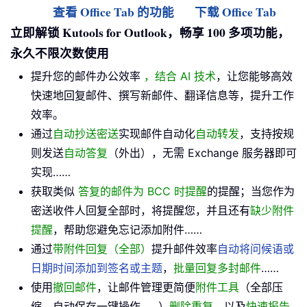
查看 Office Tab 的功能
下载 Office Tab
立即解锁 Kutools for Outlook，畅享 100 多项功能，
永久不限次数使用
提升您的邮件办公效率
，结合 AI 技术
，让您能够高效
快速地回复邮件、撰写新邮件、翻译信息等，提升工作
效率。
通过
自动抄送密送
实现邮件自动化
自动转发
，支持按规
则发送
自动答复
（外出），无需 Exchange 服务器即可
实现……
获取类似
答复的邮件为 BCC 时提醒
的提醒；当您作为
密送收件人回复全部时，将提醒您，并且还有
缺少附件
提醒
，帮助您避免忘记添加附件……
通过
带附件回复（全部）
提升邮件效率
自动将问候语或
日期时间添加到签名或主题
，
批量回复多封邮件
……
使用
撤回邮件
，让邮件管理更简便
附件工具
（全部压
缩，自动保存一键操作……）
删除重复
，以及
快速报告