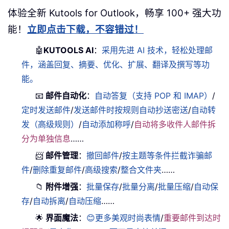
体验全新 Kutools for Outlook，畅享 100+ 强大功
能！
立即点击下载，不容错过！
🤖
KUTOOLS AI
：
采用先进 AI 技术，轻松处理邮
件，涵盖回复、摘要、优化、扩展、翻译及撰写等功
能。
📧
邮件自动化
：
自动答复（支持 POP 和 IMAP）
/
定时发送邮件
/
发送邮件时按规则自动抄送密送
/
自动转
发（高级规则）
/
自动添加称呼
/
自动将多收件人邮件拆
分为单独信息
……
📨
邮件管理
：
撤回邮件
/
按主题等条件拦截诈骗邮
件
/
删除重复邮件
/
高级搜索
/
整合文件夹
……
📁
附件增强
：
批量保存
/
批量分离
/
批量压缩
/
自动保
存
/
自动拆离
/
自动压缩
……
🌟
界面魔法
：
😊更多美观时尚表情
/
重要邮件到达时