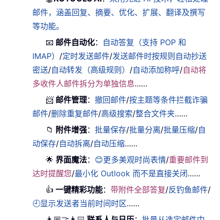
邮件，涵盖回复、摘要、优化、扩展、翻译及撰写
等功能。
📧
邮件自动化
：
自动答复（支持 POP 和
IMAP）
/
定时发送邮件
/
发送邮件时按规则自动抄送
密送
/
自动转发（高级规则）
/
自动添加称呼
/
自动将
多收件人邮件拆分为单独信息
……
📨
邮件管理
：
撤回邮件
/
按主题等条件拦截诈骗
邮件
/
删除重复邮件
/
高级搜索
/
整合文件夹
……
📁
附件增强
：
批量保存
/
批量分离
/
批量压缩
/
自
动保存
/
自动拆离
/
自动压缩
……
🌟
界面魔法
：
😊更多美观时尚表情
/
重要邮件到
达时提醒您
/
最小化 Outlook 而不是直接关闭
……
👍
一键精彩功能
：
带附件全部答复
/
反钓鱼邮件
/
🕘显示发送者当前时间时区
……
👩🏼‍🤝‍👩🏻
联系人与日历
：
批量从选定邮件中