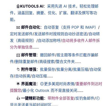
🤖
KUTOOLS AI
：
采用先进 AI 技术，轻松处理邮
件，涵盖回复、摘要、优化、扩展、翻译及撰写等功
能。
📧
邮件自动化
：
自动答复（支持 POP 和 IMAP）
/
定时发送邮件
/
发送邮件时按规则自动抄送密送
/
自动转
发（高级规则）
/
自动添加称呼
/
自动将多收件人邮件拆
分为单独信息
……
📨
邮件管理
：
撤回邮件
/
按主题等条件拦截诈骗邮
件
/
删除重复邮件
/
高级搜索
/
整合文件夹
……
📁
附件增强
：
批量保存
/
批量分离
/
批量压缩
/
自动保
存
/
自动拆离
/
自动压缩
……
🌟
界面魔法
：
😊更多美观时尚表情
/
重要邮件到达时
提醒您
/
最小化 Outlook 而不是直接关闭
……
👍
一键精彩功能
：
带附件全部答复
/
反钓鱼邮件
/
🕘
显示发送者当前时间时区
……