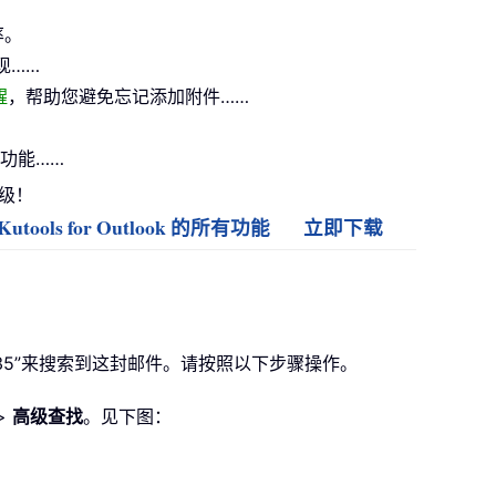
率。
现……
醒
，帮助您避免忘记添加附件……
功能……
升级！
utools for Outlook 的所有功能
立即下载
过“235”来搜索到这封邮件。请按照以下步骤操作。
>
高级查找
。见下图：