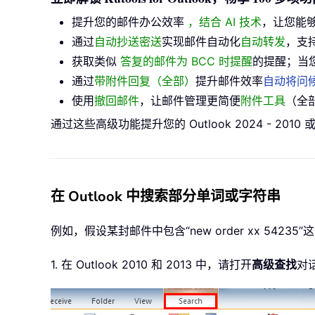
提升您的邮件办公效率
，结合 AI 技术
，让您能
通过
自动抄送密送
实现邮件自动化
自动转发
，支
获取类似
答复的邮件为 BCC 时提醒
的提醒；当
通过
带附件回复（全部）
提升邮件效率
自动将问
使用
撤回邮件
，让邮件管理更简便
附件工具
（全
通过这些高级功能提升您的 Outlook 2024 - 2010
在 Outlook 中搜索部分单词或字符串
例如，假设某封邮件中包含“new order xx 54
1. 在 Outlook 2010 和 2013 中，请打开
高级查找
对