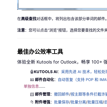
在
高级查找
对话框中，将列出包含该部分单词的邮件
注意
：您可以点击“浏览”按钮，选择您要查找的文件
最佳办公效率工具
体验全新 Kutools for Outlook，畅享 100
🤖
KUTOOLS AI
：
采用先进 AI 技术，轻
📧
邮件自动化
：
自动答复（支持 POP 和 IM
单独信息
……
📨
邮件管理
：
撤回邮件
/
按主题等条件拦截诈
📁
附件增强
：
批量保存
/
批量分离
/
批量压缩
/