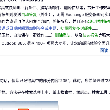
够高效快速地回复邮件、撰写新邮件、翻译信息等，提升工作效
持按规则发送
自动答复
（外出），无需 Exchange 服务器即可实
您作为密送收件人回复全部时，将提醒您，并且还有
缺少附件提
候语或日期时间添加到签名或主题
，
批量回复多封邮件
……
部压缩，自动保存一键操作……）
删除重复
，以及
快速报告
等强大
 或 Outlook 365. 尽享 100+ 项强大功能，让您的邮箱体验全面
阅读 K
235”这句话，但您只记得其中的部分内容“235”，此时，您希望通
话框。方法是在
搜索
选项卡中，单击
搜索
框，然后点击
搜索工具