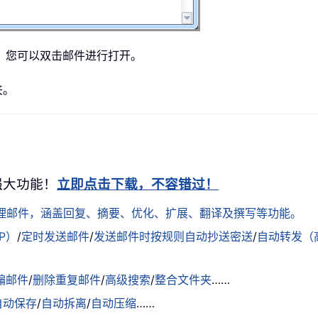
。您可以双击邮件进行打开。
夹。
+ 强大功能！
立即点击下载，不容错过！
松处理邮件，涵盖回复、摘要、优化、扩展、翻译及撰写等功能。
AP）
/
定时发送邮件
/
发送邮件时按规则自动抄送密送
/
自动转发（
骗邮件
/
删除重复邮件
/
高级搜索
/
整合文件夹
……
自动保存
/
自动拆离
/
自动压缩
……