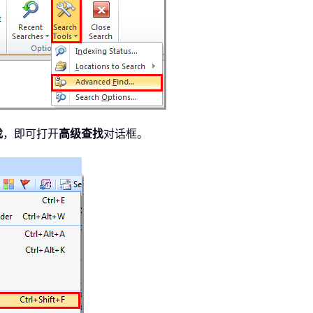
找
，即可打开
高级查找
对话框。