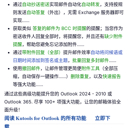
通过
自动抄送密送
实现邮件自动化
自动转发
，支持按规
则发送
自动答复
（外出），无需 Exchange 服务器即可
实现……
获取类似
答复的邮件为 BCC 时提醒
的提醒；当您作为
密送收件人回复全部时，将提醒您，并且还有
缺少附件
提醒
，帮助您避免忘记添加附件……
通过
带附件回复（全部）
提升邮件效率
自动将问候语或
日期时间添加到签名或主题
，
批量回复多封邮件
……
使用
撤回邮件
，让邮件管理更简便
附件工具
（全部压
缩，自动保存一键操作……）
删除重复
，以及
快速报告
等强大功能……
通过这些高级功能提升您的 Outlook 2024 - 2010 或
Outlook 365. 尽享 100+ 项强大功能，让您的邮箱体验全
面升级！
阅读 Kutools for Outlook 的所有功能
立即下
载