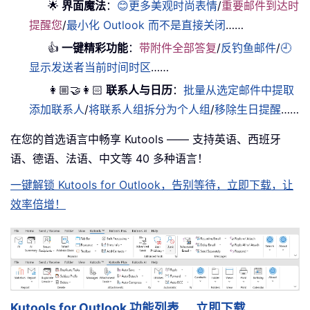
🌟
界面魔法
：
😊更多美观时尚表情
/
重要邮件到达时
提醒您
/
最小化 Outlook 而不是直接关闭
……
👍
一键精彩功能
：
带附件全部答复
/
反钓鱼邮件
/
🕘
显示发送者当前时间时区
……
👩🏼‍🤝‍👩🏻
联系人与日历
：
批量从选定邮件中提取
添加联系人
/
将联系人组拆分为个人组
/
移除生日提醒
……
在您的首选语言中畅享 Kutools —— 支持英语、西班牙
语、德语、法语、中文等 40 多种语言！
一键解锁 Kutools for Outlook，告别等待，立即下载，让
效率倍增！
Kutools for Outlook 功能列表
立即下载