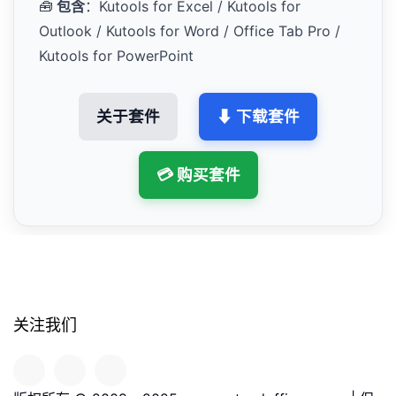
🧰
包含
：Kutools for Excel / Kutools for
Outlook / Kutools for Word / Office Tab Pro /
Kutools for PowerPoint
关于套件
⬇ 下载套件
💳 购买套件
关注我们