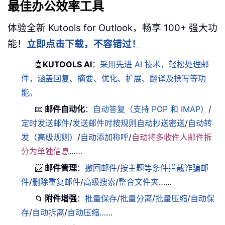
最佳办公效率工具
体验全新 Kutools for Outlook，畅享 100+ 强大功
能！
立即点击下载，不容错过！
🤖
KUTOOLS AI
：
采用先进 AI 技术，轻松处理邮
件，涵盖回复、摘要、优化、扩展、翻译及撰写等功
能。
📧
邮件自动化
：
自动答复（支持 POP 和 IMAP）
/
定时发送邮件
/
发送邮件时按规则自动抄送密送
/
自动转
发（高级规则）
/
自动添加称呼
/
自动将多收件人邮件拆
分为单独信息
……
📨
邮件管理
：
撤回邮件
/
按主题等条件拦截诈骗邮
件
/
删除重复邮件
/
高级搜索
/
整合文件夹
……
📁
附件增强
：
批量保存
/
批量分离
/
批量压缩
/
自动保
存
/
自动拆离
/
自动压缩
……