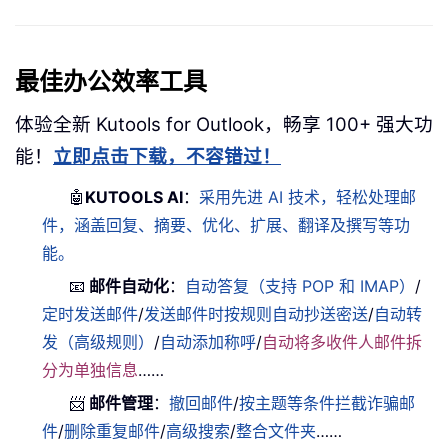
最佳办公效率工具
体验全新 Kutools for Outlook，畅享 100+ 强大功
能！
立即点击下载，不容错过！
🤖
KUTOOLS AI
：
采用先进 AI 技术，轻松处理邮
件，涵盖回复、摘要、优化、扩展、翻译及撰写等功
能。
📧
邮件自动化
：
自动答复（支持 POP 和 IMAP）
/
定时发送邮件
/
发送邮件时按规则自动抄送密送
/
自动转
发（高级规则）
/
自动添加称呼
/
自动将多收件人邮件拆
分为单独信息
……
📨
邮件管理
：
撤回邮件
/
按主题等条件拦截诈骗邮
件
/
删除重复邮件
/
高级搜索
/
整合文件夹
……