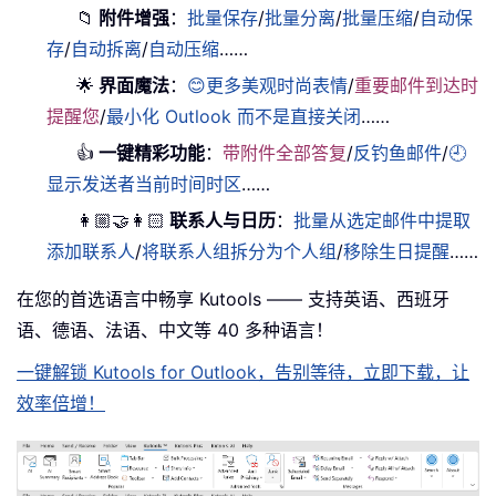
📁
附件增强
：
批量保存
/
批量分离
/
批量压缩
/
自动保
存
/
自动拆离
/
自动压缩
……
🌟
界面魔法
：
😊更多美观时尚表情
/
重要邮件到达时
提醒您
/
最小化 Outlook 而不是直接关闭
……
👍
一键精彩功能
：
带附件全部答复
/
反钓鱼邮件
/
🕘
显示发送者当前时间时区
……
👩🏼‍🤝‍👩🏻
联系人与日历
：
批量从选定邮件中提取
添加联系人
/
将联系人组拆分为个人组
/
移除生日提醒
……
在您的首选语言中畅享 Kutools —— 支持英语、西班牙
语、德语、法语、中文等 40 多种语言！
一键解锁 Kutools for Outlook，告别等待，立即下载，让
效率倍增！