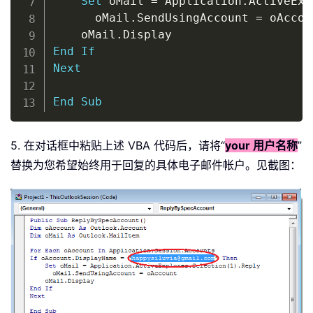
Set
 oMail 
=
 Application
.
ActiveExp
      oMail
.
SendUsingAccount 
=
 oAccoun
    oMail
.
End
If
Next
End
Sub
5. 在对话框中粘贴上述 VBA 代码后，请将“
your 用户名称
”
替换为您希望始终用于回复的具体电子邮件帐户。见截图：