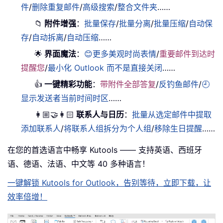
件
/
删除重复邮件
/
高级搜索
/
整合文件夹
……
📁
附件增强
：
批量保存
/
批量分离
/
批量压缩
/
自动保
存
/
自动拆离
/
自动压缩
……
🌟
界面魔法
：
😊更多美观时尚表情
/
重要邮件到达时
提醒您
/
最小化 Outlook 而不是直接关闭
……
👍
一键精彩功能
：
带附件全部答复
/
反钓鱼邮件
/
🕘
显示发送者当前时间时区
……
👩🏼‍🤝‍👩🏻
联系人与日历
：
批量从选定邮件中提取
添加联系人
/
将联系人组拆分为个人组
/
移除生日提醒
……
在您的首选语言中畅享 Kutools —— 支持英语、西班牙
语、德语、法语、中文等 40 多种语言！
一键解锁 Kutools for Outlook，告别等待，立即下载，让
效率倍增！