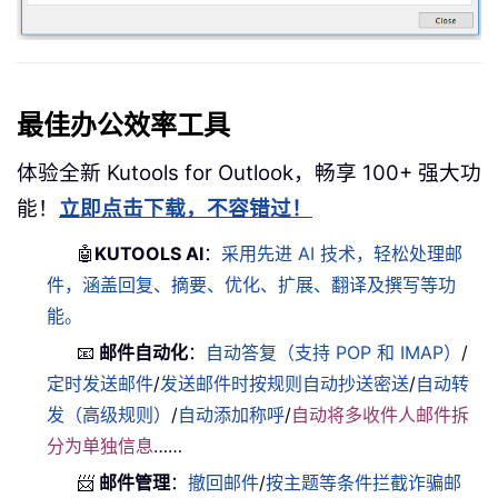
最佳办公效率工具
体验全新 Kutools for Outlook，畅享 100+ 强大功
能！
立即点击下载，不容错过！
🤖
KUTOOLS AI
：
采用先进 AI 技术，轻松处理邮
件，涵盖回复、摘要、优化、扩展、翻译及撰写等功
能。
📧
邮件自动化
：
自动答复（支持 POP 和 IMAP）
/
定时发送邮件
/
发送邮件时按规则自动抄送密送
/
自动转
发（高级规则）
/
自动添加称呼
/
自动将多收件人邮件拆
分为单独信息
……
📨
邮件管理
：
撤回邮件
/
按主题等条件拦截诈骗邮