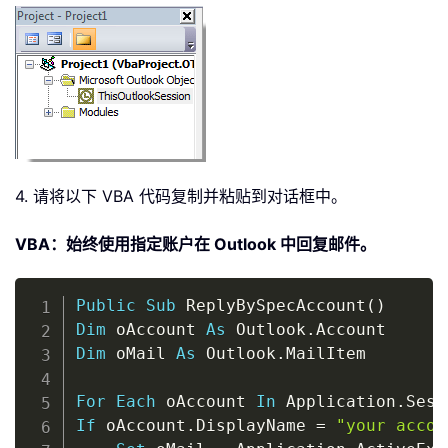
4. 请将以下 VBA 代码复制并粘贴到对话框中。
VBA：始终使用指定账户在 Outlook 中回复邮件。
Copy
Public
Sub
 ReplyBySpecAccount
(
)
Dim
 oAccount 
As
 Outlook
.
Dim
 oMail 
As
 Outlook
.
MailItem

For
Each
 oAccount 
In
 Application
.
Sess
If
 oAccount
.
DisplayName 
=
"your accou