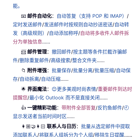
能。
📧
邮件自动化
：
自动答复（支持 POP 和 IMAP）
/
定时发送邮件
/
发送邮件时按规则自动抄送密送
/
自动转
发（高级规则）
/
自动添加称呼
/
自动将多收件人邮件拆
分为单独信息
……
📨
邮件管理
：
撤回邮件
/
按主题等条件拦截诈骗邮
件
/
删除重复邮件
/
高级搜索
/
整合文件夹
……
📁
附件增强
：
批量保存
/
批量分离
/
批量压缩
/
自动保
存
/
自动拆离
/
自动压缩
……
🌟
界面魔法
：
😊更多美观时尚表情
/
重要邮件到达时
提醒您
/
最小化 Outlook 而不是直接关闭
……
👍
一键精彩功能
：
带附件全部答复
/
反钓鱼邮件
/
🕘
显示发送者当前时间时区
……
👩🏼‍🤝‍👩🏻
联系人与日历
：
批量从选定邮件中提取
添加联系人
/
将联系人组拆分为个人组
/
移除生日提醒
……