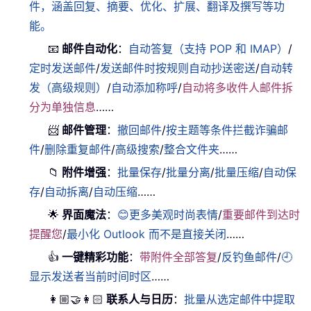
件，涵盖回复、摘要、优化、扩展、翻译及撰写等功
能。
📧
邮件自动化
：
自动答复（支持 POP 和 IMAP）
/
定时发送邮件
/
发送邮件时按规则自动抄送密送
/
自动转
发（高级规则）
/
自动添加称呼
/
自动将多收件人邮件拆
分为单独信息
……
📨
邮件管理
：
撤回邮件
/
按主题等条件拦截诈骗邮
件
/
删除重复邮件
/
高级搜索
/
整合文件夹
……
📁
附件增强
：
批量保存
/
批量分离
/
批量压缩
/
自动保
存
/
自动拆离
/
自动压缩
……
🌟
界面魔法
：
😊更多美观时尚表情
/
重要邮件到达时
提醒您
/
最小化 Outlook 而不是直接关闭
……
👍
一键精彩功能
：
带附件全部答复
/
反钓鱼邮件
/
🕘
显示发送者当前时间时区
……
👩🏼‍🤝‍👩🏻
联系人与日历
：
批量从选定邮件中提取