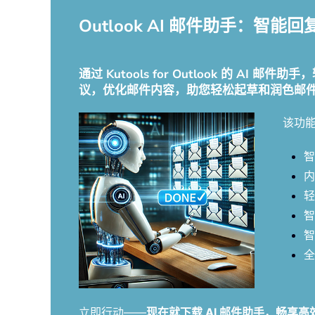
Outlook AI 邮件助手：
通过 Kutools for Outlook 的 
议，优化邮件内容，助您轻松起草和润色邮
该功
智
内
轻
智
智
全
立即行动——
现在就下载 AI 邮件助手，畅享高