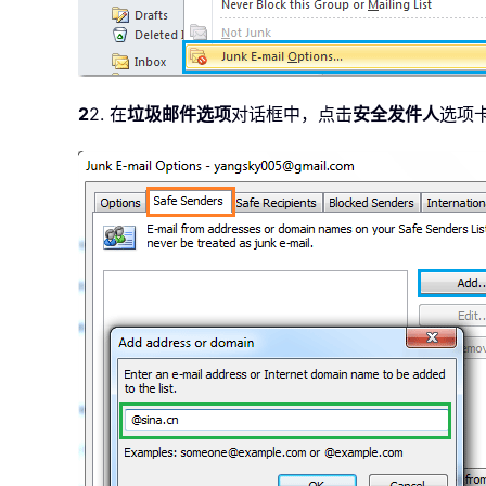
2
2. 在
垃圾邮件选项
对话框中，点击
安全发件人
选项