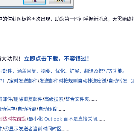
信封图标将再次出现，助您第一时间掌握新消息，无需始终打开 O
+ 强大功能！
立即点击下载，不容错过！
松处理邮件，涵盖回复、摘要、优化、扩展、翻译及撰写等功能。
AP）
/
定时发送邮件
/
发送邮件时按规则自动抄送密送
/
自动转发（
骗邮件
/
删除重复邮件
/
高级搜索
/
整合文件夹
……
自动保存
/
自动拆离
/
自动压缩
……
到达时提醒您
/
最小化 Outlook 而不是直接关闭
……
件
/
🕘显示发送者当前时间时区
……