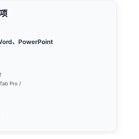
载项
、Word、PowerPoint
！
Tab Pro /