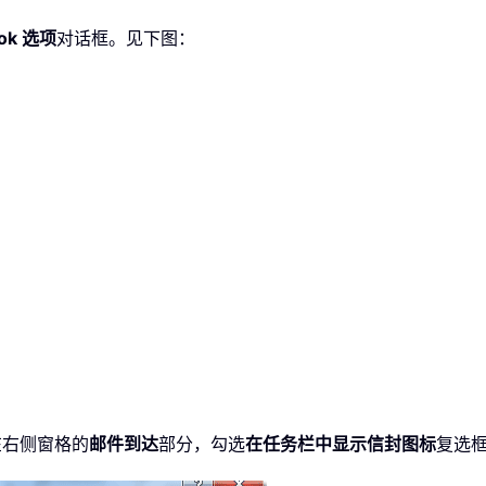
ook 选项
对话框。见下图：
在右侧窗格的
邮件到达
部分，勾选
在任务栏中显示信封图标
复选