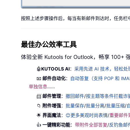
按照上述步骤操作后，每当有新邮件到达时，任务栏中的
最佳办公效率工具
体验全新 Kutools for Outlook，畅享 100
🤖
KUTOOLS AI
：
采用先进 AI 技术，轻
📧
邮件自动化
：
自动答复（支持 POP 和 IM
单独信息
……
📨
邮件管理
：
撤回邮件
/
按主题等条件拦截诈
📁
附件增强
：
批量保存
/
批量分离
/
批量压缩
/
🌟
界面魔法
：
😊更多美观时尚表情
/
重要邮件
👍
一键精彩功能
：
带附件全部答复
/
反钓鱼邮