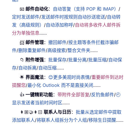
📧
邮件自动化
：
自动答复（支持 POP 和 IMAP）
/
定时发送邮件
/
发送邮件时按规则自动抄送密送
/
自动转
发（高级规则）
/
自动添加称呼
/
自动将多收件人邮件拆
分为单独信息
……
📨
邮件管理
：
撤回邮件
/
按主题等条件拦截诈骗邮
件
/
删除重复邮件
/
高级搜索
/
整合文件夹
……
📁
附件增强
：
批量保存
/
批量分离
/
批量压缩
/
自动保
存
/
自动拆离
/
自动压缩
……
🌟
界面魔法
：
😊更多美观时尚表情
/
重要邮件到达时
提醒您
/
最小化 Outlook 而不是直接关闭
……
👍
一键精彩功能
：
带附件全部答复
/
反钓鱼邮件
/
🕘
显示发送者当前时间时区
……
👩🏼‍🤝‍👩🏻
联系人与日历
：
批量从选定邮件中提取
添加联系人
/
将联系人组拆分为个人组
/
移除生日提醒
……