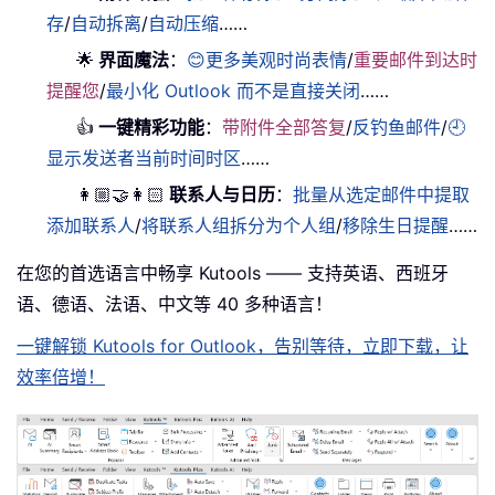
存
/
自动拆离
/
自动压缩
……
🌟
界面魔法
：
😊更多美观时尚表情
/
重要邮件到达时
提醒您
/
最小化 Outlook 而不是直接关闭
……
👍
一键精彩功能
：
带附件全部答复
/
反钓鱼邮件
/
🕘
显示发送者当前时间时区
……
👩🏼‍🤝‍👩🏻
联系人与日历
：
批量从选定邮件中提取
添加联系人
/
将联系人组拆分为个人组
/
移除生日提醒
……
在您的首选语言中畅享 Kutools —— 支持英语、西班牙
语、德语、法语、中文等 40 多种语言！
一键解锁 Kutools for Outlook，告别等待，立即下载，让
效率倍增！