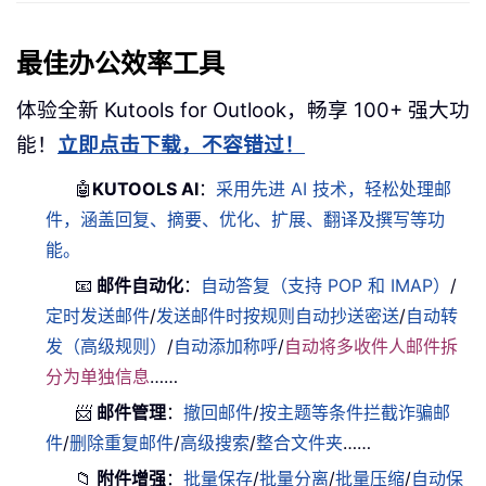
最佳办公效率工具
体验全新 Kutools for Outlook，畅享 100+ 强大功
能！
立即点击下载，不容错过！
🤖
KUTOOLS AI
：
采用先进 AI 技术，轻松处理邮
件，涵盖回复、摘要、优化、扩展、翻译及撰写等功
能。
📧
邮件自动化
：
自动答复（支持 POP 和 IMAP）
/
定时发送邮件
/
发送邮件时按规则自动抄送密送
/
自动转
发（高级规则）
/
自动添加称呼
/
自动将多收件人邮件拆
分为单独信息
……
📨
邮件管理
：
撤回邮件
/
按主题等条件拦截诈骗邮
件
/
删除重复邮件
/
高级搜索
/
整合文件夹
……
📁
附件增强
：
批量保存
/
批量分离
/
批量压缩
/
自动保