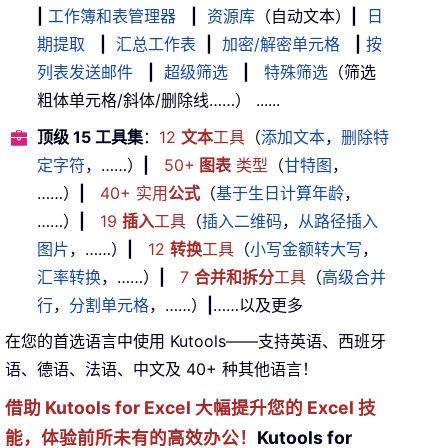
|
工作簿和表管理器
|
资源库
（自动文本）
|
日
期提取
|
汇总工作表
|
加密/解密单元格
|
按
列表发送邮件
|
超级筛选
|
特殊筛选
（筛选
粗体单元格/斜体/删除线……） ......
顶级 15 工具集
：
12
文本
工具
（
添加文本
，
删除特
定字符
，……）
|
50+
图表
类型
（
甘特图
，
……）
|
40+ 实用
公式
（
基于生日计算年龄
，
……）
|
19
插入
工具
（
插入二维码
，
从路径插入
图片
，……）
|
12
转换
工具
（
小写金额转大写
，
汇率转换
，……）
|
7
合并和拆分
工具
（
高级合并
行
，
分割单元格
，……）
|
……以及更多
在您的首选语言中使用 Kutools——支持英语、西班牙
语、德语、法语、中文及 40+ 种其他语言！
借助 Kutools for Excel 大幅提升您的 Excel 技
能，体验前所未有的高效办公！
Kutools for