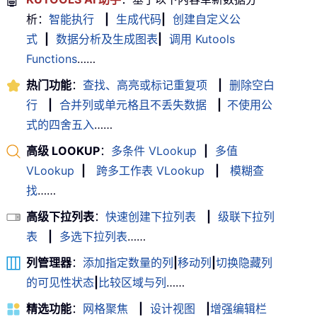
🤖
析：
智能执行
|
生成代码
|
创建自定义公
式
|
数据分析及生成图表
|
调用 Kutools
Functions
……
热门功能
：
查找、高亮或标记重复项
|
删除空白
行
|
合并列或单元格且不丢失数据
|
不使用公
式的四舍五入
……
高级 LOOKUP
：
多条件 VLookup
|
多值
VLookup
|
跨多工作表 VLookup
|
模糊查
找
……
高级下拉列表
：
快速创建下拉列表
|
级联下拉列
表
|
多选下拉列表
……
列管理器
：
添加指定数量的列
|
移动列
|
切换隐藏列
的可见性状态
|
比较区域与列
……
精选功能
：
网格聚焦
|
设计视图
|
增强编辑栏