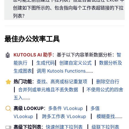
创建如下图所示的、包含指向每个工作表超链接的下拉
列表？
最佳办公效率工具
🤖
KUTOOLS AI 助手
：基于以下内容革新数据分析：
智
能执行
|
生成代码
|
创建自定义公式
|
数据分析及
生成图表
|
调用 Kutools Functions
……
热门功能
：
查找、高亮或标记重复项
|
删除空白行
|
合并列或单元格且不丢失数据
|
不使用公式的四舍
五入
……
高级 LOOKUP
：
多条件 VLookup
|
多值
VLookup
|
跨多工作表 VLookup
|
模糊查找
……
高级下拉列表
：
快速创建下拉列表
|
级联下拉列表