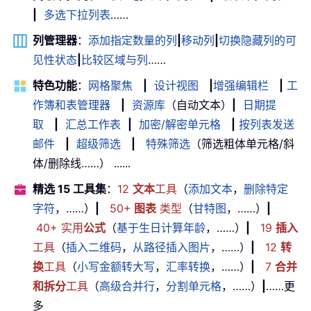
|
多选下拉列表
……
列管理器
：
添加指定数量的列
|
移动列
|
切换隐藏列的可
见性状态
|
比较区域与列
……
特色功能
：
网格聚焦
|
设计视图
|
增强编辑栏
|
工
作簿和表管理器
|
资源库
（自动文本）
|
日期提
取
|
汇总工作表
|
加密/解密单元格
|
按列表发送
邮件
|
超级筛选
|
特殊筛选
（筛选粗体单元格/斜
体/删除线……） ......
精选 15 工具集
：
12
文本
工具
（
添加文本
，
删除特定
字符
，……）
|
50+
图表
类型
（
甘特图
，……）
|
40+ 实用
公式
（
基于生日计算年龄
，……）
|
19
插入
工具
（
插入二维码
，
从路径插入图片
，……）
|
12
转
换
工具
（
小写金额转大写
，
汇率转换
，……）
|
7
合并
和拆分
工具
（
高级合并行
，
分割单元格
，……）
|
……更
多