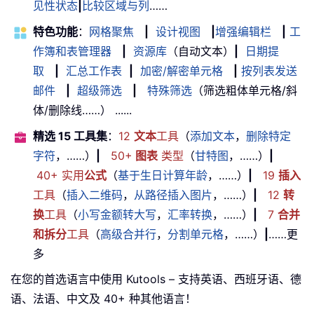
见性状态
|
比较区域与列
……
特色功能
：
网格聚焦
|
设计视图
|
增强编辑栏
|
工
作簿和表管理器
|
资源库
（自动文本）
|
日期提
取
|
汇总工作表
|
加密/解密单元格
|
按列表发送
邮件
|
超级筛选
|
特殊筛选
（筛选粗体单元格/斜
体/删除线……） ......
精选 15 工具集
：
12
文本
工具
（
添加文本
，
删除特定
字符
，……）
|
50+
图表
类型
（
甘特图
，……）
|
40+ 实用
公式
（
基于生日计算年龄
，……）
|
19
插入
工具
（
插入二维码
，
从路径插入图片
，……）
|
12
转
换
工具
（
小写金额转大写
，
汇率转换
，……）
|
7
合并
和拆分
工具
（
高级合并行
，
分割单元格
，……）
|
……更
多
在您的首选语言中使用 Kutools – 支持英语、西班牙语、德
语、法语、中文及 40+ 种其他语言！