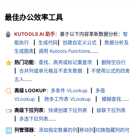
最佳办公效率工具
🤖
KUTOOLS AI 助手
：基于以下内容革新数据分析：
智
能执行
|
生成代码
|
创建自定义公式
|
数据分析及
生成图表
|
调用 Kutools Functions
……
热门功能
：
查找、高亮或标记重复项
|
删除空白行
|
合并列或单元格且不丢失数据
|
不使用公式的四舍
五入
……
高级 LOOKUP
：
多条件 VLookup
|
多值
VLookup
|
跨多工作表 VLookup
|
模糊查找
……
高级下拉列表
：
快速创建下拉列表
|
级联下拉列表
|
多选下拉列表
……
列管理器
：
添加指定数量的列
|
移动列
|
切换隐藏列的可