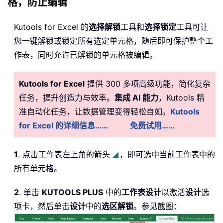
格，防止编辑
Kutools for Excel 的
选择解锁
工具和
选择锁定
工具可让
您一键解锁或锁定所有选定单元格，随后即可保护整个工
作表，同时允许已解锁的单元格被编辑。
Kutools for Excel
提供 300 多项高级功能，简化复杂
任务，提升创造力与效率。
集成 AI 能力
，Kutools 精
准自动化任务，让数据管理变得轻松自如。
Kutools
for Excel 的详细信息……
免费试用……
1
. 点击工作表左上角的箭头
，即可选中当前工作表中的
所有单元格。
2
. 单击
KUTOOLS PLUS
中的
工作表设计
以激活
设计
选
项卡，然后单击
设计
中的
选区解锁
。参见截图：