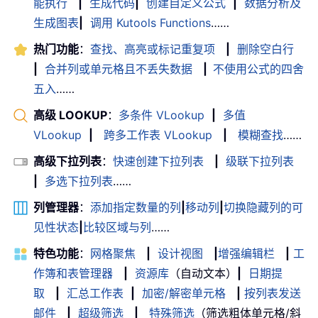
能执行
|
生成代码
|
创建自定义公式
|
数据分析及
生成图表
|
调用 Kutools Functions
……
热门功能
：
查找、高亮或标记重复项
|
删除空白行
|
合并列或单元格且不丢失数据
|
不使用公式的四舍
五入
……
高级 LOOKUP
：
多条件 VLookup
|
多值
VLookup
|
跨多工作表 VLookup
|
模糊查找
……
高级下拉列表
：
快速创建下拉列表
|
级联下拉列表
|
多选下拉列表
……
列管理器
：
添加指定数量的列
|
移动列
|
切换隐藏列的可
见性状态
|
比较区域与列
……
特色功能
：
网格聚焦
|
设计视图
|
增强编辑栏
|
工
作簿和表管理器
|
资源库
（自动文本）
|
日期提
取
|
汇总工作表
|
加密/解密单元格
|
按列表发送
邮件
|
超级筛选
|
特殊筛选
（筛选粗体单元格/斜