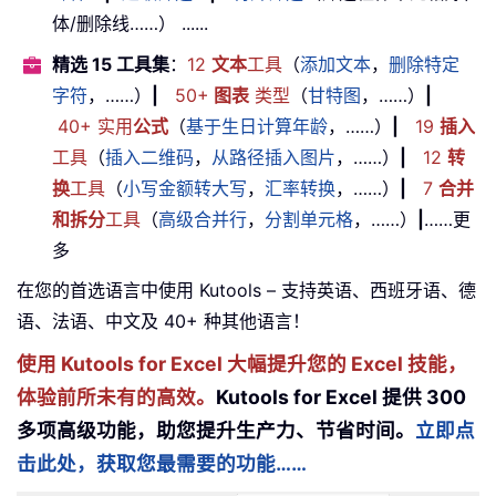
体/删除线……） ......
精选 15 工具集
：
12
文本
工具
（
添加文本
，
删除特定
字符
，……）
|
50+
图表
类型
（
甘特图
，……）
|
40+ 实用
公式
（
基于生日计算年龄
，……）
|
19
插入
工具
（
插入二维码
，
从路径插入图片
，……）
|
12
转
换
工具
（
小写金额转大写
，
汇率转换
，……）
|
7
合并
和拆分
工具
（
高级合并行
，
分割单元格
，……）
|
……更
多
在您的首选语言中使用 Kutools – 支持英语、西班牙语、德
语、法语、中文及 40+ 种其他语言！
使用 Kutools for Excel 大幅提升您的 Excel 技能，
体验前所未有的高效。
Kutools for Excel 提供 300
多项高级功能，助您提升生产力、节省时间。
立即点
击此处，获取您最需要的功能……