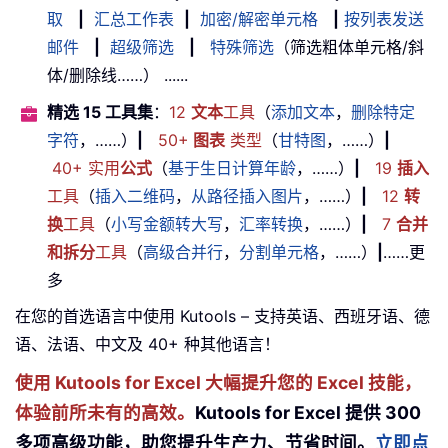
取
|
汇总工作表
|
加密/解密单元格
|
按列表发送
邮件
|
超级筛选
|
特殊筛选
（筛选粗体单元格/斜
体/删除线……） ......
精选 15 工具集
：
12
文本
工具
（
添加文本
，
删除特定
字符
，……）
|
50+
图表
类型
（
甘特图
，……）
|
40+ 实用
公式
（
基于生日计算年龄
，……）
|
19
插入
工具
（
插入二维码
，
从路径插入图片
，……）
|
12
转
换
工具
（
小写金额转大写
，
汇率转换
，……）
|
7
合并
和拆分
工具
（
高级合并行
，
分割单元格
，……）
|
……更
多
在您的首选语言中使用 Kutools – 支持英语、西班牙语、德
语、法语、中文及 40+ 种其他语言！
使用 Kutools for Excel 大幅提升您的 Excel 技能，
体验前所未有的高效。
Kutools for Excel 提供 300
多项高级功能，助您提升生产力、节省时间。
立即点