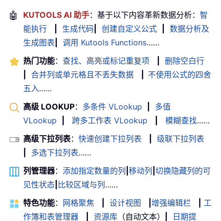
🤖
KUTOOLS AI 助手
：基于以下内容革新数据分析：
智
能执行
|
生成代码
|
创建自定义公式
|
数据分析及
生成图表
|
调用 Kutools Functions
……
热门功能
：
查找、高亮或标记重复项
|
删除空白行
|
合并列或单元格且不丢失数据
|
不使用公式的四舍
五入
……
高级 LOOKUP
：
多条件 VLookup
|
多值
VLookup
|
跨多工作表 VLookup
|
模糊查找
……
高级下拉列表
：
快速创建下拉列表
|
级联下拉列表
|
多选下拉列表
……
列管理器
：
添加指定数量的列
|
移动列
|
切换隐藏列的可
见性状态
|
比较区域与列
……
特色功能
：
网格聚焦
|
设计视图
|
增强编辑栏
|
工
作簿和表管理器
|
资源库
（自动文本）
|
日期提