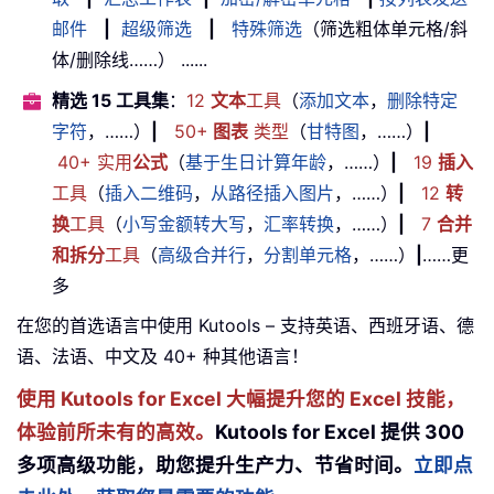
邮件
|
超级筛选
|
特殊筛选
（筛选粗体单元格/斜
体/删除线……） ......
精选 15 工具集
：
12
文本
工具
（
添加文本
，
删除特定
字符
，……）
|
50+
图表
类型
（
甘特图
，……）
|
40+ 实用
公式
（
基于生日计算年龄
，……）
|
19
插入
工具
（
插入二维码
，
从路径插入图片
，……）
|
12
转
换
工具
（
小写金额转大写
，
汇率转换
，……）
|
7
合并
和拆分
工具
（
高级合并行
，
分割单元格
，……）
|
……更
多
在您的首选语言中使用 Kutools – 支持英语、西班牙语、德
语、法语、中文及 40+ 种其他语言！
使用 Kutools for Excel 大幅提升您的 Excel 技能，
体验前所未有的高效。
Kutools for Excel 提供 300
多项高级功能，助您提升生产力、节省时间。
立即点