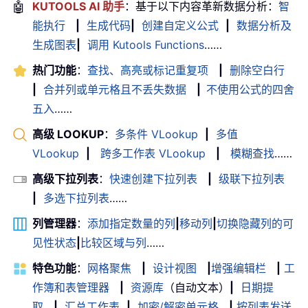
🤖
KUTOOLS AI 助手
：基于以下内容革新数据分析：
智
能执行
|
生成代码
|
创建自定义公式
|
数据分析及
生成图表
|
调用 Kutools Functions
……
热门功能
：
查找、高亮或标记重复项
|
删除空白行
|
合并列或单元格且不丢失数据
|
不使用公式的四舍
五入
……
高级 LOOKUP
：
多条件 VLookup
|
多值
VLookup
|
跨多工作表 VLookup
|
模糊查找
……
高级下拉列表
：
快速创建下拉列表
|
级联下拉列表
|
多选下拉列表
……
列管理器
：
添加指定数量的列
|
移动列
|
切换隐藏列的可
见性状态
|
比较区域与列
……
特色功能
：
网格聚焦
|
设计视图
|
增强编辑栏
|
工
作簿和表管理器
|
资源库
（自动文本）
|
日期提
取
|
汇总工作表
|
加密/解密单元格
|
按列表发送