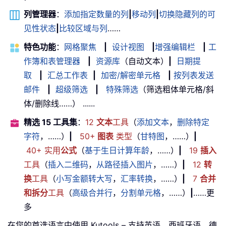
列管理器
：
添加指定数量的列
|
移动列
|
切换隐藏列的可
见性状态
|
比较区域与列
……
特色功能
：
网格聚焦
|
设计视图
|
增强编辑栏
|
工
作簿和表管理器
|
资源库
（自动文本）
|
日期提
取
|
汇总工作表
|
加密/解密单元格
|
按列表发送
邮件
|
超级筛选
|
特殊筛选
（筛选粗体单元格/斜
体/删除线……） ......
精选 15 工具集
：
12
文本
工具
（
添加文本
，
删除特定
字符
，……）
|
50+
图表
类型
（
甘特图
，……）
|
40+ 实用
公式
（
基于生日计算年龄
，……）
|
19
插入
工具
（
插入二维码
，
从路径插入图片
，……）
|
12
转
换
工具
（
小写金额转大写
，
汇率转换
，……）
|
7
合并
和拆分
工具
（
高级合并行
，
分割单元格
，……）
|
……更
多
在您的首选语言中使用 Kutools – 支持英语、西班牙语、德