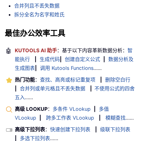
合并列且不丢失数据
拆分全名为名字和姓氏
最佳办公效率工具
🤖
KUTOOLS AI 助手
：基于以下内容革新数据分析：
智
能执行
|
生成代码
|
创建自定义公式
|
数据分析及
生成图表
|
调用 Kutools Functions
……
热门功能
：
查找、高亮或标记重复项
|
删除空白行
|
合并列或单元格且不丢失数据
|
不使用公式的四舍
五入
……
高级 LOOKUP
：
多条件 VLookup
|
多值
VLookup
|
跨多工作表 VLookup
|
模糊查找
……
高级下拉列表
：
快速创建下拉列表
|
级联下拉列表
|
多选下拉列表
……