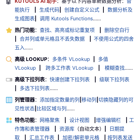
🤖
KUTOOLS AI 助手
：基于以下内容革新数据分析：
智
能执行
|
生成代码
|
创建自定义公式
|
数据分析及
生成图表
|
调用 Kutools Functions
……
热门功能
：
查找、高亮或标记重复项
|
删除空白行
|
合并列或单元格且不丢失数据
|
不使用公式的四舍
五入
……
高级 LOOKUP
：
多条件 VLookup
|
多值
VLookup
|
跨多工作表 VLookup
|
模糊查找
……
高级下拉列表
：
快速创建下拉列表
|
级联下拉列表
|
多选下拉列表
……
列管理器
：
添加指定数量的列
|
移动列
|
切换隐藏列的可
见性状态
|
比较区域与列
……
特色功能
：
网格聚焦
|
设计视图
|
增强编辑栏
|
工
作簿和表管理器
|
资源库
（自动文本）
|
日期提
取
|
汇总工作表
|
加密/解密单元格
|
按列表发送