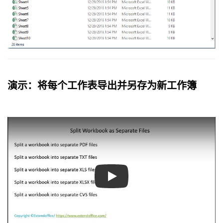
For
Each
 xWs 
In
 xWb
.
On
Error
GoTo
 NErro

If
 xWs
.
Visible 
=
 xlSheetVisible 
T
    xWs
.
Select
    xWs
.
Copy

    xFile 
=
 FolderName 
&
"\"
&
 xWs
.
Na
Set
 xNWb 
=
 Application
.
Workbooks
.
演示：将每个工作表导出并另存为新工作簿
    xNWb
.
SaveAs xFile
,
 FileFormat
:
=
Fi
    xNWb
.
Close 
False
,
 xFile

End
If
NErro
:
    xWb
.
Next
    MsgBox 
"You can find the files in
Play
    Application
.
ScreenUpdating 
=
True
End
Sub