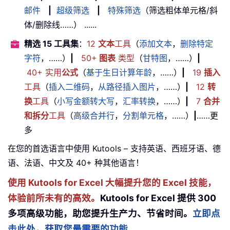
邮件
|
超级筛选
|
特殊筛选
（筛选粗体单元格/斜
体/删除线……） ......
精选 15 工具集
：
12
文本
工具
（
添加文本
，
删除特定
字符
，……）
|
50+
图表
类型
（
甘特图
，……）
|
40+ 实用
公式
（
基于生日计算年龄
，……）
|
19
插入
工具
（
插入二维码
，
从路径插入图片
，……）
|
12
转
换
工具
（
小写金额转大写
，
汇率转换
，……）
|
7
合并
和拆分
工具
（
高级合并行
，
分割单元格
，……）
|
……更
多
在您的首选语言中使用 Kutools – 支持英语、西班牙语、德
语、法语、中文及 40+ 种其他语言！
使用 Kutools for Excel 大幅提升您的 Excel 技能，
体验前所未有的高效。
Kutools for Excel 提供 300
多项高级功能，助您提升生产力、节省时间。
立即点
击此处，获取您最需要的功能……