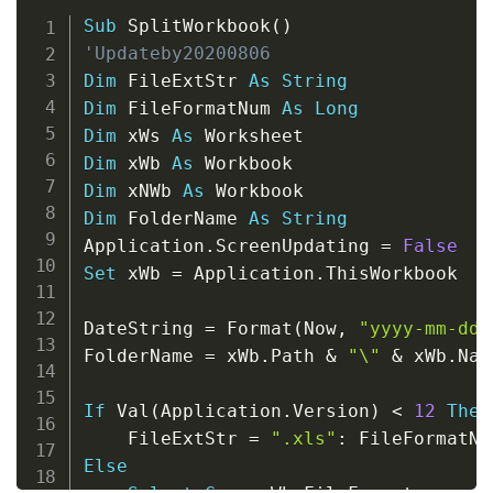
Copy
Sub
 SplitWorkbook
(
)
'Updateby20200806
Dim
 FileExtStr 
As
String
Dim
 FileFormatNum 
As
Long
Dim
 xWs 
As
Dim
 xWb 
As
Dim
 xNWb 
As
Dim
 FolderName 
As
String
Application
.
ScreenUpdating 
=
False
Set
 xWb 
=
 Application
.
ThisWorkbook

DateString 
=
 Format
(
Now
,
"yyyy-mm-dd 
FolderName 
=
 xWb
.
Path 
&
"\"
&
 xWb
.
Nam
If
 Val
(
Application
.
Version
)
<
12
Then
    FileExtStr 
=
".xls"
:
 FileFormatNu
Else