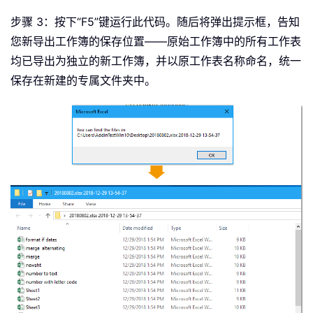
Select
Case
 xWb
.
FileFormat

Case
51
:
步骤 3：按下“F5”键运行此代码。随后将弹出提示框，告知
            FileExtStr 
=
".xlsx"
:
 Fil
您新导出工作簿的保存位置——原始工作簿中的所有工作表
Case
52
:
均已导出为独立的新工作簿，并以原工作表名称命名，统一
If
 Application
.
ActiveWork
保存在新建的专属文件夹中。
                FileExtStr 
=
".xlsm"
:
Else
                FileExtStr 
=
".xlsx"
:
End
If
Case
56
:
            FileExtStr 
=
".xls"
:
 File
Case
Else
:
            FileExtStr 
=
".xlsb"
:
 Fil
End
Select
End
If
MkDir FolderName
