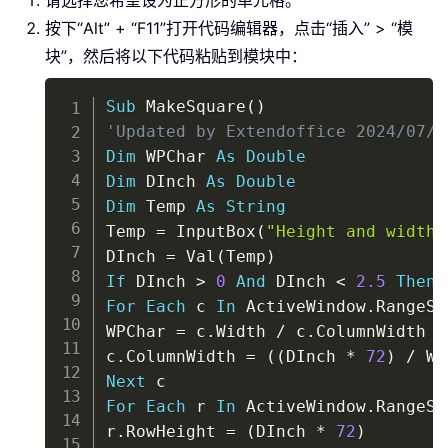
按下“Alt” + “F11”打开代码编辑器，点击“插入” > “模
块”，然后将以下代码粘贴到模块中：
Copy
Sub
 MakeSquare
(
)
'Updated by Extendoffice 2024/07/1
Dim
 WPChar 
As
Double
Dim
 DInch 
As
Double
Dim
 Temp 
As
String
Temp 
=
 InputBox
(
"Height and width 
DInch 
=
 Val
(
Temp
)
If
 DInch 
>
0
And
 DInch 
<
2.5
Then
For
Each
 c 
In
 ActiveWindow
.
RangeSe
WPChar 
=
 c
.
Width 
/
 c
.
ColumnWidth

c
.
ColumnWidth 
=
(
(
DInch 
*
72
)
/
 WP
Next
For
Each
 r 
In
 ActiveWindow
.
RangeSe
r
.
RowHeight 
=
(
DInch 
*
72
)