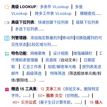
高级 LOOKUP
：
多条件 VLookup
|
多值
VLookup
|
跨多工作表 VLookup
|
模糊查找
……
高级下拉列表
：
快速创建下拉列表
|
级联下拉列表
|
多选下拉列表
……
列管理器
：
添加指定数量的列
|
移动列
|
切换隐藏列的可
见性状态
|
比较区域与列
……
特色功能
：
网格聚焦
|
设计视图
|
增强编辑栏
|
工
作簿和表管理器
|
资源库
（自动文本）
|
日期提
取
|
汇总工作表
|
加密/解密单元格
|
按列表发送
邮件
|
超级筛选
|
特殊筛选
（筛选粗体单元格/斜
体/删除线……） ......
精选 15 工具集
：
12
文本
工具
（
添加文本
，
删除特定
字符
，……）
|
50+
图表
类型
（
甘特图
，……）
|
40+ 实用
公式
（
基于生日计算年龄
，……）
|
19
插入