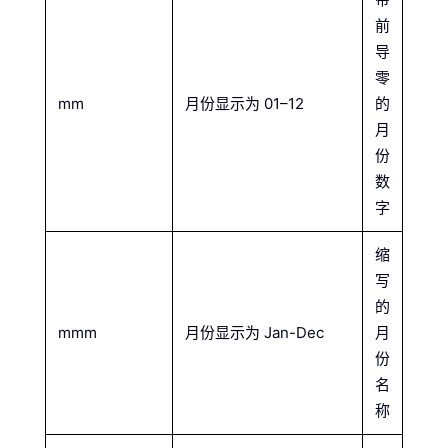
前
导
零
mm
月份显示为 01–12
的
月
份
数
字
缩
写
的
mmm
月份显示为 Jan-Dec
月
份
名
称