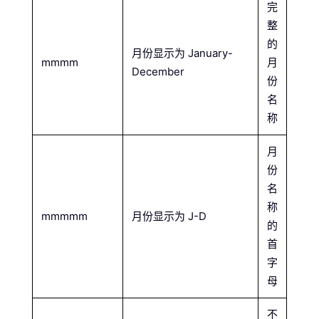
完
整
的
月份显示为 January-
mmmm
月
December
份
名
称
月
份
名
称
mmmmm
月份显示为 J-D
的
首
字
母
不