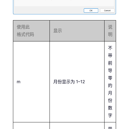
使用此
说
显示
格式代码
明
不
带
前
导
零
m
月份显示为 1–12
的
月
份
数
字
带