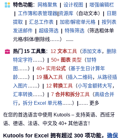
特色功能
：
网格聚焦
|
设计视图
|
增强编辑栏
|
工作簿和表管理器
|
资源库
（自动文本）
|
日期
提取
|
汇总工作表
|
加密/解密单元格
|
按列表
发送邮件
|
超级筛选
|
特殊筛选
（筛选粗体单
元格/斜体/删除线……） ......
热门 15 工具集
：
12
文本
工具
（
添加文本
，
删除
特定字符
……）
|
50+
图表
类型
（
甘特
图
……）
|
40+ 实用
公式
（
基于生日计算年
龄
……）
|
19
插入
工具
（
插入二维码
，
从路径插
入图片
……）
|
12
转换
工具
（
小写金额转大写
，
汇率转换
……）
|
7
合并和拆分
工具
（
高级合并
行
，
拆分 Excel 单元格
……）
|
…… 更多
在您的首选语言中使用 Kutools – 支持英语、西班牙
语、德语、法语、中文及 40+ 其他语言！
Kutools for Excel 拥有超过 300 项功能，
确保