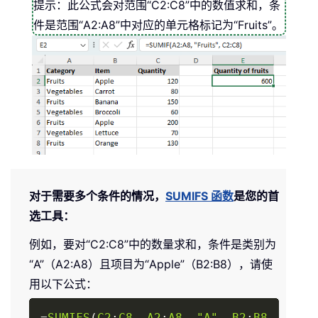
提示：此公式会对范围“C2:C8”中的数值求和，条
件是范围“A2:A8”中对应的单元格标记为“Fruits”。
对于需要多个条件的情况，
SUMIFS 函数
是您的首
选工具：
例如，要对“C2:C8”中的数量求和，条件是类别为
“A”（A2:A8）且项目为“Apple”（B2:B8），请使
用以下公式：
Copy
=
SUMIFS
(
C2
:
C8
,
A2
:
A8
,
"A"
,
B2
:
B8
,
"Appl