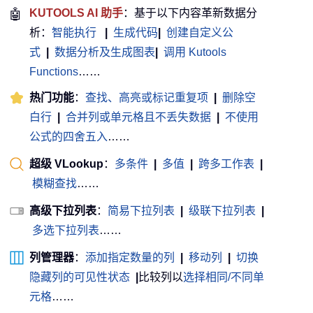
🤖
KUTOOLS AI 助手
：基于以下内容革新数据分
析：
智能执行
|
生成代码
|
创建自定义公
式
|
数据分析及生成图表
|
调用 Kutools
Functions
……
热门功能
：
查找、高亮或标记重复项
|
删除空
白行
|
合并列或单元格且不丢失数据
|
不使用
公式的四舍五入
……
超级 VLookup
：
多条件
|
多值
|
跨多工作表
|
模糊查找
……
高级下拉列表
：
简易下拉列表
|
级联下拉列表
|
多选下拉列表
……
列管理器
：
添加指定数量的列
|
移动列
|
切换
隐藏列的可见性状态
|
比较列以
选择相同/不同单
元格
……