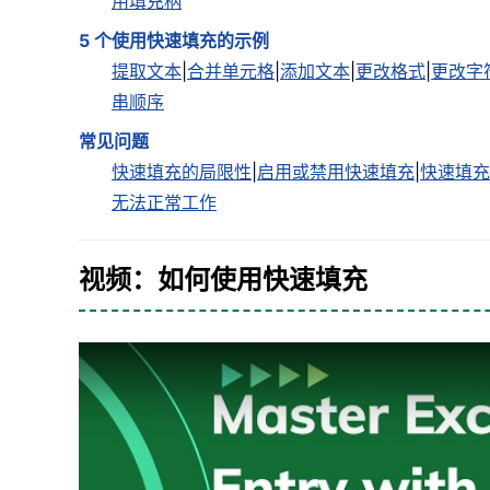
用填充柄
5 个使用快速填充的示例
提取文本
|
合并单元格
|
添加文本
|
更改格式
|
更改字
串顺序
常见问题
快速填充的局限性
|
启用或禁用快速填充
|
快速填充
无法正常工作
视频：如何使用快速填充