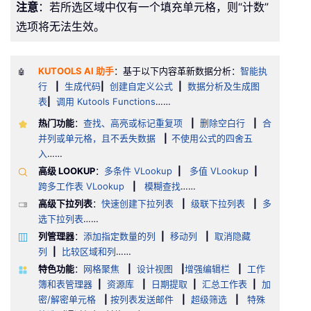
注意
：若所选区域中仅有一个填充单元格，则“计数”
选项将无法生效。
KUTOOLS AI 助手
：基于以下内容革新数据分析：
智能执
🤖
行
|
生成代码
|
创建自定义公式
|
数据分析及生成图
表
|
调用 Kutools Functions
……
热门功能
：
查找、高亮或标记重复项
|
删除空白行
|
合
并列或单元格，且不丢失数据
|
不使用公式的四舍五
入
……
高级 LOOKUP
：
多条件 VLookup
|
多值 VLookup
|
跨多工作表 VLookup
|
模糊查找
……
高级下拉列表
：
快速创建下拉列表
|
级联下拉列表
|
多
选下拉列表
……
列管理器
：
添加指定数量的列
|
移动列
|
取消隐藏
列
|
比较区域和列
……
特色功能
：
网格聚焦
|
设计视图
|
增强编辑栏
|
工作
簿和表管理器
|
资源库
|
日期提取
|
汇总工作表
|
加
密/解密单元格
|
按列表发送邮件
|
超级筛选
|
特殊