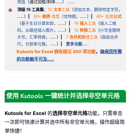
筛选
（通过加粗/斜体……） ......
顶级 15 工具集
：
12
文本
工具
（
添加文本
，
删除特定字符
，
……）
|
50+
图表
类型
（
甘特图
，……）
|
40+ 实用
公式
（
基于生日计算年龄
，……）
|
19
插入
工具
（
插入二维
码
，
从路径插入图片
，……）
|
12
转换
工具
（
小写金额转
大写
，
汇率转换
，……）
|
7
合并和拆分
工具
（
高级合并
行
，
分割单元格
，……）
|
更多功能
……
Kutools for Excel 拥有超过 300 项功能
，
确保您所需
的功能触手可及……
使用 Kutools 一键统计并选择非空单元格
Kutools for Excel
的
选择非空单元格
功能，只需单击
一次即可快速计算并选中所有非空单元格，操作超级简
单快捷！