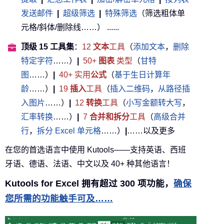
发送邮件
|
超级筛选
|
特殊筛选
（筛选粗体单
元格/斜体/删除线……） ......
顶级 15 工具集
：
12
文本
工具
（
添加文本
，
删除
特定字符
……）
|
50+
图表
类型
（
甘特
图
……）
|
40+ 实用
公式
（
基于生日计算年
龄
……）
|
19
插入
工具
（
插入二维码
，
从路径插
入图片
……）
|
12
转换
工具
（
小写金额转大写
，
汇率转换
……）
|
7
合并和拆分
工具
（
高级合并
行
，
拆分 Excel 单元格
……）
|
……以及更多
在您的首选语言中使用 Kutools——支持英语、西班
牙语、德语、法语、中文以及 40+ 种其他语言！
Kutools for Excel 拥有超过 300 项功能，
确保
您所需的功能触手可及……