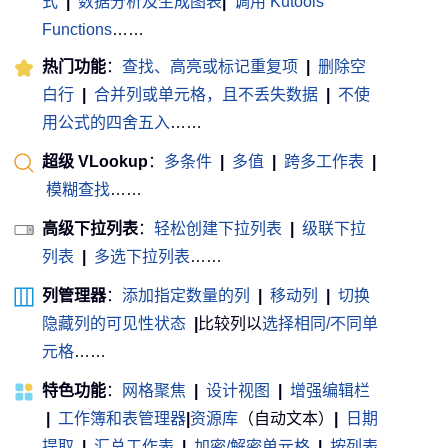
式
|
数据分析及生成图表
|
调用 Kutools
Functions
……
热门功能
：
查找、高亮或标记重复项
|
删除空
白行
|
合并列或单元格，且不丢失数据
|
不使
用公式的四舍五入
……
超级 VLookup
：
多条件
|
多值
|
跨多工作表
|
模糊查找
……
高级下拉列表
：
轻松创建下拉列表
|
级联下拉
列表
|
多选下拉列表
……
列管理器
：
添加指定数量的列
|
移动列
|
切换
隐藏列的可见性状态
|
比较列以
选择相同/不同单
元格
……
特色功能
：
网格聚焦
|
设计视图
|
增强编辑栏
|
工作簿和表管理器
|
资源库
（自动文本）
|
日期
提取
|
汇总工作表
|
加密/解密单元格
|
按列表