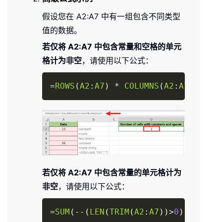
假设您在 A2:A7 中有一组包含不同类型
值的数据。
若仅将 A2:A7 中包含常量和空格的单元
格计为非空
，请使用以下公式：
Copy
=
ROWS
(
A2
:
A7
)
*
COLUMNS
(
A2
:
A7
)
-
COUN
若仅将 A2:A7 中包含常量的单元格计为
非空
，请使用以下公式：
Copy
=
SUM
(
-
-
(
LEN
(
TRIM
(
A2
:
A7
)
)
>
0
)
)