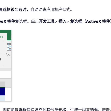
特定复选框被勾选时，自动动态应用相应公式。
iveX 控件
复选框。单击
开发工具
>
插入
>
复选框（ActiveX 控件
柄，即可将复选框快速填充到其他单元格，生成一组复选框。接