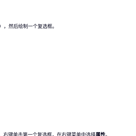
）
，然后绘制一个复选框。
着，右键单击第一个复选框，在右键菜单中选择
属性
。