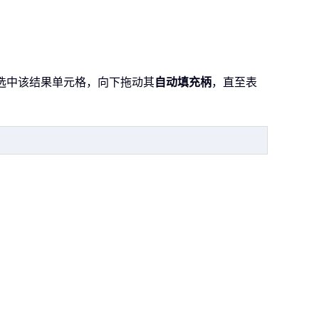
选中该结果单元格，向下拖动其
自动填充柄
，直至表