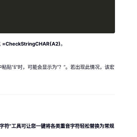
或
=CheckStringCHAR(A2)
。
Basic 中粘贴“š”时，可能会显示为“？”。若出现此情况，该宏
的“替换重音字符”工具可让您一键将各类重音字符轻松替换为常规