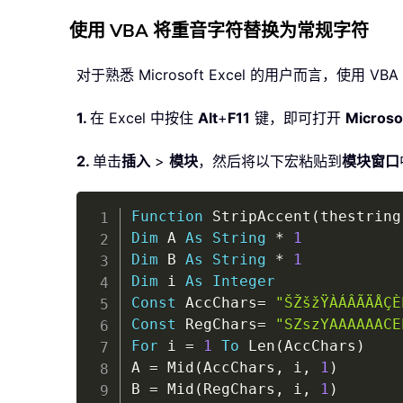
使用 VBA 将重音字符替换为常规字符
对于熟悉 Microsoft Excel 的用户而言，使
1.
在 Excel 中按住
Alt
+
F11
键，即可打开
Microso
2.
单击
插入
>
模块
，然后将以下宏粘贴到
模块窗口
Function
 StripAccent
(
thestring
Dim
 A 
As
String
*
1
Dim
 B 
As
String
*
1
Dim
 i 
As
Integer
Const
 AccChars
=
"ŠŽšžŸÀÁÂÃÄÅÇÈ
Const
 RegChars
=
"SZszYAAAAAACE
For
 i 
=
1
To
 Len
(
AccChars
)
A 
=
 Mid
(
AccChars
,
 i
,
1
)
B 
=
 Mid
(
RegChars
,
 i
,
1
)