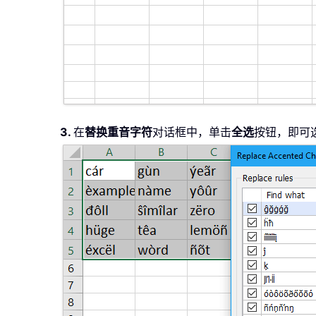
3.
在
替换重音字符
对话框中，单击
全选
按钮，即可