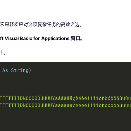
用 VBA 宏是轻松应对这项复杂任务的高效之选。
ft Visual Basic for Applications 窗口
。
中。
 
As
String
)
ÉÊËÌÍÎÏÐÑÒÓÔÕÖÙÚÛÜÝàáâãäåçèéêëìíîïðñòóôõöùúûü
EEEIIIIDNOOOOOUUUUYaaaaaaceeeeiiiidnooooouuuu