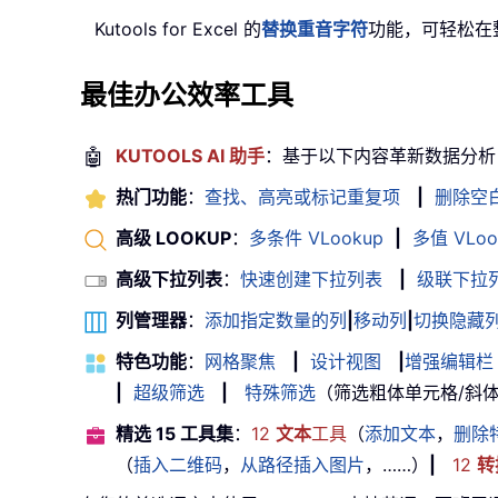
Kutools for Excel 的
替换重音字符
功能，可轻松在
最佳办公效率工具
🤖
KUTOOLS AI 助手
：基于以下内容革新数据分析
热门功能
：
查找、高亮或标记重复项
|
删除空
高级 LOOKUP
：
多条件 VLookup
|
多值 VLoo
高级下拉列表
：
快速创建下拉列表
|
级联下拉
列管理器
：
添加指定数量的列
|
移动列
|
切换隐藏
特色功能
：
网格聚焦
|
设计视图
|
增强编辑栏
|
超级筛选
|
特殊筛选
（筛选粗体单元格/斜体/删除
精选 15 工具集
：
12
文本
工具
（
添加文本
，
删除
（
插入二维码
，
从路径插入图片
，……）
|
12
转