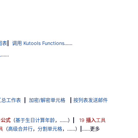
图表
|
调用 Kutools Functions
……
入
……
汇总工作表
|
加密/解密单元格
|
按列表发送邮件
用
公式
（
基于生日计算年龄
，……）
|
19
插入
工具
具
（
高级合并行
，
分割单元格
，……）
|
……更多