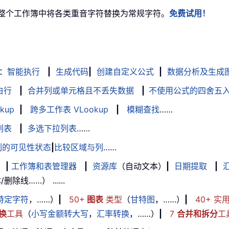
整个工作簿中将各类重音字符替换为常规字符。
免费试用！
：
智能执行
|
生成代码
|
创建自定义公式
|
数据分析及生成
白行
|
合并列或单元格且不丢失数据
|
不使用公式的四舍五
kup
|
跨多工作表 VLookup
|
模糊查找
……
列表
|
多选下拉列表
……
列的可见性状态
|
比较区域与列
……
|
工作簿和表管理器
|
资源库
（自动文本）
|
日期提取
|
线……） ......
特定字符
，……）
|
50+
图表
类型
（
甘特图
，……）
|
40+ 实
换
工具
（
小写金额转大写
，
汇率转换
，……）
|
7
合并和拆分
工