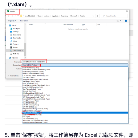
（*.xlam）
。
End
 IfGetHundredsDigits 
=
 xRStrEnd Fu
Dim
 xStr 
As
 StringDim xI 
As
 IntegerDi
xArr_2 
=
 Array
(
""
,
""
,
"Twenty "
,
"Th
xStr 
=
""
xT 
=
 TrueOn 
Error
Resume
 NextIf Val
(
L
If
 xB 
Then
 xStr 
=
"and "
xStr 
=
 xStr 
&
 xArr_1
(
xI
)
ElsexI 
=
 Val
(
Left
(
xTDgt
,
1
)
)
If
 Val
(
Left
(
xTDgt
,
1
)
)
>
1
 ThenIf xB 
Th
xStr 
=
 xStr 
&
 xArr_2
(
Val
(
Left
(
xTDgt
,
1
xT 
=
 FalseEnd IfIf xStr 
=
""
 ThenIf x
End
 IfEnd IfIf Right
(
xTDgt
,
1
)
<
>
"0"
 
End
 IfEnd IfGetTenDigits 
=
 xStrEnd Fu
Dim
 xStr 
As
 StringDim xArr_1
(
)
As
 Var
xStr 
=
""
On
Error
Resume
 NextxStr 
=
 xArr_1
(
Val
GetDigits 
=
 xStrEnd 
Function
5. 单击“保存”按钮，将工作簿另存为 Excel 加载项文件，即