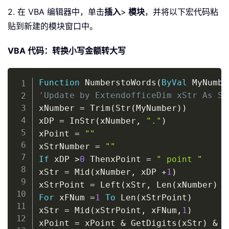
2. 在 VBA 编辑器中，单击
插入
>
模块
，并将以下宏代码粘
贴到新建的模块窗口中。
VBA 代码：转换小写金额转大写
Copy
Function
 NumberstoWords
(
ByVal
 MyNumbe
'Update by ExtendofficeDim xStr As St
xNumber 
=
 Trim
(
Str
(
MyNumber
)
)
xDP 
=
 InStr
(
xNumber
,
"."
)
xPoint 
=
""
xStrNumber 
=
""
If
 xDP 
>
0
 ThenxPoint 
=
" point "
xStr 
=
 Mid
(
xNumber
,
 xDP 
+
1
)
xStrPoint 
=
 Left
(
xStr
,
 Len
(
xNumber
)
-
For
 xFNum 
=
1
To
 Len
(
xStrPoint
)
xStr 
=
 Mid
(
xStrPoint
,
 xFNum
,
1
)
xPoint 
=
 xPoint 
&
 GetDigits
(
xStr
)
&
"