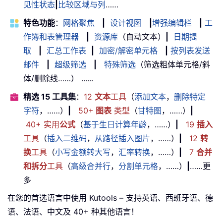
见性状态
|
比较区域与列
……
特色功能
：
网格聚焦
|
设计视图
|
增强编辑栏
|
工
作簿和表管理器
|
资源库
（自动文本）
|
日期提
取
|
汇总工作表
|
加密/解密单元格
|
按列表发送
邮件
|
超级筛选
|
特殊筛选
（筛选粗体单元格/斜
体/删除线……） ......
精选 15 工具集
：
12
文本
工具
（
添加文本
，
删除特定
字符
，……）
|
50+
图表
类型
（
甘特图
，……）
|
40+ 实用
公式
（
基于生日计算年龄
，……）
|
19
插入
工具
（
插入二维码
，
从路径插入图片
，……）
|
12
转
换
工具
（
小写金额转大写
，
汇率转换
，……）
|
7
合并
和拆分
工具
（
高级合并行
，
分割单元格
，……）
|
……更
多
在您的首选语言中使用 Kutools – 支持英语、西班牙语、德
语、法语、中文及 40+ 种其他语言！