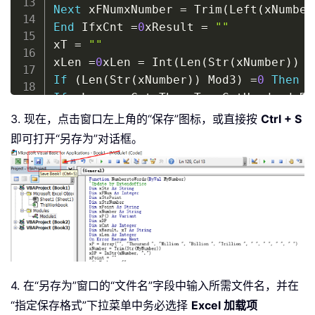
Next
 xFNumxNumber 
=
 Trim
(
Left
(
xNumber
End
 IfxCnt 
=
0
xResult 
=
""
xT 
=
""
xLen 
=
0
xLen 
=
 Int
(
Len
(
Str
(
xNumber
)
)
/
If
(
Len
(
Str
(
xNumber
)
)
 Mod3
)
=
0
Then
 x
If
 xLen 
=
 xCnt ThenxT 
=
 GetHundredsDi
ElseIf
 xCnt 
=
0
 ThenxT 
=
 GetHundredsDi
3. 现在，点击窗口左上角的“保存”图标，或直接按
Ctrl + S
ElsexT 
=
 GetHundredsDigits
(
Right
(
xNum
即可打开“另存为”对话框。
End
 IfEnd IfIf xT 
<
>
""
 ThenxResult 
=
ElsexNumber 
=
""
End
 IfxCnt 
=
 xCnt 
+
1L
oopxResult 
=
 xRe
Dim
 xRStr 
As
 StringDim xStrNum 
As
 Str
On
Error
Resume
 NextxBB 
=
 TrueIf Val
(
xStr 
=
 Mid
(
xStrNum
,
1
,
1
)
If
 xStr 
<
>
"0"
 ThenxRStr 
=
 GetDigits
(
ElseIf
 xB ThenxRStr 
=
"and "
4. 在“另存为”窗口的“文件名”字段中输入所需文件名，并在
xBB 
=
 FalseElsexRStr 
=
" "
“指定保存格式”下拉菜单中务必选择
Excel 加载项
xBB 
=
 FalseEnd IfEnd IfIf Mid
(
xStrNum