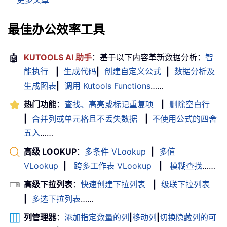
最佳办公效率工具
🤖
KUTOOLS AI 助手
：基于以下内容革新数据分析：
智
能执行
|
生成代码
|
创建自定义公式
|
数据分析及
生成图表
|
调用 Kutools Functions
……
热门功能
：
查找、高亮或标记重复项
|
删除空白行
|
合并列或单元格且不丢失数据
|
不使用公式的四舍
五入
……
高级 LOOKUP
：
多条件 VLookup
|
多值
VLookup
|
跨多工作表 VLookup
|
模糊查找
……
高级下拉列表
：
快速创建下拉列表
|
级联下拉列表
|
多选下拉列表
……
列管理器
：
添加指定数量的列
|
移动列
|
切换隐藏列的可