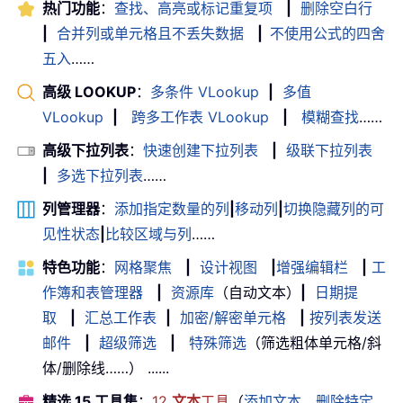
热门功能
：
查找、高亮或标记重复项
|
删除空白行
|
合并列或单元格且不丢失数据
|
不使用公式的四舍
五入
……
高级 LOOKUP
：
多条件 VLookup
|
多值
VLookup
|
跨多工作表 VLookup
|
模糊查找
……
高级下拉列表
：
快速创建下拉列表
|
级联下拉列表
|
多选下拉列表
……
列管理器
：
添加指定数量的列
|
移动列
|
切换隐藏列的可
见性状态
|
比较区域与列
……
特色功能
：
网格聚焦
|
设计视图
|
增强编辑栏
|
工
作簿和表管理器
|
资源库
（自动文本）
|
日期提
取
|
汇总工作表
|
加密/解密单元格
|
按列表发送
邮件
|
超级筛选
|
特殊筛选
（筛选粗体单元格/斜
体/删除线……） ......
精选 15 工具集
：
12
文本
工具
（
添加文本
，
删除特定