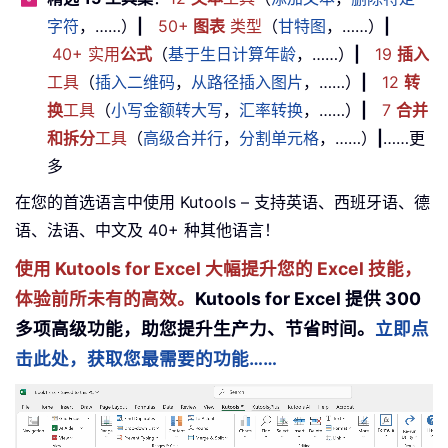
字符
，……）
|
50+
图表
类型
（
甘特图
，……）
|
40+ 实用
公式
（
基于生日计算年龄
，……）
|
19
插入
工具
（
插入二维码
，
从路径插入图片
，……）
|
12
转
换
工具
（
小写金额转大写
，
汇率转换
，……）
|
7
合并
和拆分
工具
（
高级合并行
，
分割单元格
，……）
|
……更
多
在您的首选语言中使用 Kutools – 支持英语、西班牙语、德
语、法语、中文及 40+ 种其他语言！
使用 Kutools for Excel 大幅提升您的 Excel 技能，
体验前所未有的高效。
Kutools for Excel 提供 300
多项高级功能，助您提升生产力、节省时间。
立即点
击此处，获取您最需要的功能……